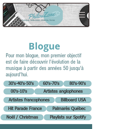
Blogue
Pour mon blogue, mon premier objectif
est de faire découvrir l'évolution de la
musique à partir des années 50 jusqu'à
aujourd'hui.
30's-40's-50's
60's-70's
80's-90's
00's-10's
Artistes anglophones
Artistes francophones
Billboard USA
Hit Parade France
Palmarès Québec
Noël / Christmas
Playlists sur Spotify