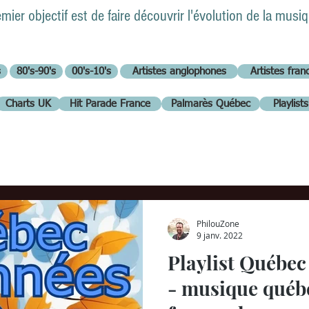
er objectif est de faire découvrir l'évolution de la musi
s
80's-90's
00's-10's
Artistes anglophones
Artistes fra
Charts UK
Hit Parade France
Palmarès Québec
Playlist
PhilouZone
9 janv. 2022
Playlist Québec
- musique québ