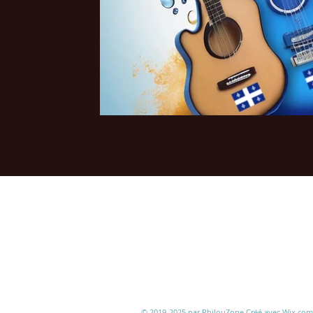
© 2019-2025 par PhilouZone Créé avec
Wix.com