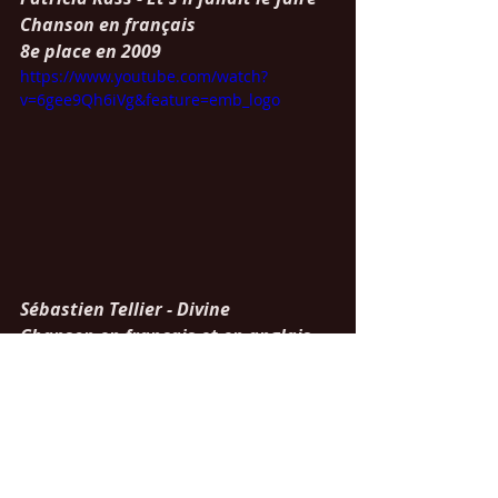
Chanson en français
8e place en 2009
https://www.youtube.com/watch?
v=6gee9Qh6iVg&feature=emb_logo
Sébastien Tellier - Divine 
Chanson en français et en anglais
19e place en 2008
https://www.youtube.com/watch?
v=CZQjBCvFd9E&feature=emb_logo