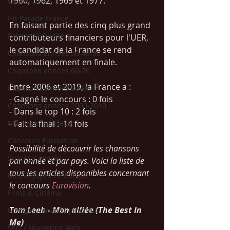
1960, 1962, 1969 et 1977.
Charts UK
Hit Parade France
En faisant partie des cinq plus grand 
Palmarès Québec
contributeurs financiers pour l'UER, 
le candidat de la France se rend 
Chansons années 30-40-50
automatiquement en finale. 
Chansons années 60-70
Entre 2006 et 2019, la France a : 
Chansons années 80-90
- Gagné le concours : 0 fois
Chansons années 2000-2010
- Dans le top 10 : 2 fois
Musique (articles)
- Fait la final :  14 fois
Concours Eurovision
Possibilité de découvrir les chansons 
Succès / genres
par année et par pays. Voici la liste de 
tous les articles disponibles concernant 
Mes voyages en Europe
le concours 
Eurovision
.
Films & Cinéma
Tom Leeb - Mon alliée (The Best In 
Mangas / animés japonais
Me)
SEO / Marketing Web