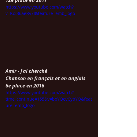
12e place en 2017
https://www.youtube.com/watch?
v=Koi36aeRv7I&feature=emb_logo
Amir - J'ai cherché  
Chanson en français et en anglais
6e place en 2016
https://www.youtube.com/watch?
time_continue=155&v=boYQovCybYQ&feat
ure=emb_logo