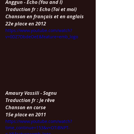
Anggun - Echo (You and I)   
Traduction fr : Echo (Toi et moi)
Chanson en français et en anglais
22e place en 2012
https://www.youtube.com/watch?
v=0DZ7DbdeOeE&feature=emb_logo
Amaury Vassili - Sognu   
Traduction fr : Je rêve
Chanson en corse
15e place en 2011
https://www.youtube.com/watch?
time_continue=153&v=OTiBNPT-
x_Y&feature=emb_logo