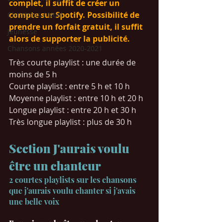
complet, il suffit de créer un 
compte sur Spotify. Possibilité de 
Christmas / Noël
prendre un forfait gratuit, il suffit 
Jeunesse
alors de supporter la publicité. 
Chansons années 2020-2021
Très courte playlist : une durée de 
moins de 5 h
Courte playlist : entre 5 h et 10 h
Moyenne playlist : entre 10 h et 20 h
Longue playlist : entre 20 h et 30 h
Très longue playlist : plus de 30 h
Section J'aurais voulu 
être un chanteur
2 courtes playlists sur les chansons 
que j'aurais voulu chanter si j'avais 
une belle voix