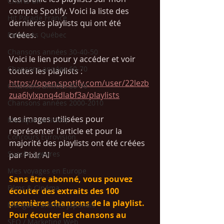
Charts UK
compte Spotify. Voici la liste des 
Hit Parade France
dernières playlists qui ont été 
créées. 
Palmarès Québec
Chansons années 30-40-50
Voici le lien pour y accéder et voir 
Chansons années 60-70
toutes les playlists : 
https://open.spotify.com/user/22lezb
Chansons années 80-90
zua6lylxpnq4dlabf3a/playlists
Chansons années 2000-2010
Les images utilisées pour 
Musique (articles)
représenter l'article et pour la 
Concours Eurovision
majorité des playlists ont été créées 
Succès / genres
par Pixlr AI
Mes voyages en Europe
Sans être abonné, vous pouvez 
Films & Cinéma
écouter des extraits des 100 
premières chansons de la playlist. 
Mangas / animés japonais
Pour écouter les chansons au 
SEO / Marketing Web