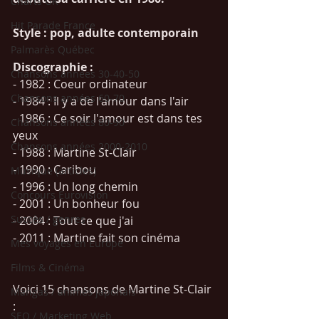
Charts UK
Hit Parade France
Style : pop, adulte contemporain
Palmarès Québec
Discographie : 
Chansons années 30-40-50
- 1982 : Coeur ordinateur 
Chansons années 60-70
- 1984 : Il y a de l'amour dans l'air
- 1986 : Ce soir l'amour est dans tes 
Chansons années 80-90
yeux
Chansons années 2000-2010
- 1988 : Martine St-Clair
- 1990 : Caribou 
Musique (articles)
- 1996 : Un long chemin
Concours Eurovision
- 2001 : Un bonheur fou
Succès / genres
- 2004 : Tout ce que j'ai
- 2011 : Martine fait son cinéma
Mes voyages en Europe
Films & Cinéma
Voici 15 chansons de Martine St-Clair 
Mangas / animés japonais
:
SEO / Marketing Web