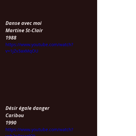
Danse avec moi
Martine St-Clair
1988
https://www.youtube.com/watch?
v=1jZv3axMqOU
Désir égale danger 
Caribou
1990
https://www.youtube.com/watch?
v=b2pRciaolOk