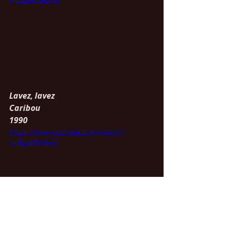
Lavez, lavez
Caribou
1990
https://www.youtube.com/watch?
v=6posPIYdvIo