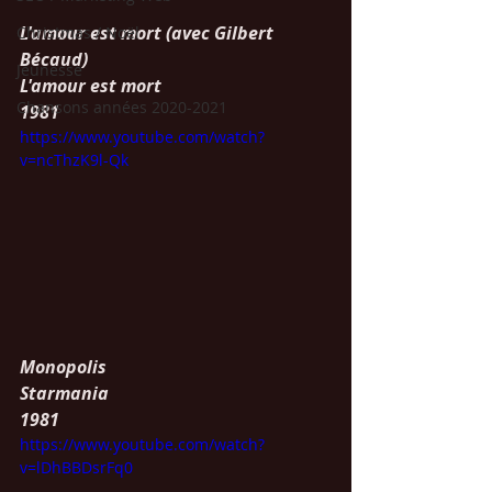
L'amour est mort (avec Gilbert 
Christmas / Noël
Bécaud)
Jeunesse
L'amour est mort
Chansons années 2020-2021
1981
https://www.youtube.com/watch?
v=ncThzK9l-Qk
Monopolis
Starmania
1981
https://www.youtube.com/watch?
v=lDhBBDsrFq0