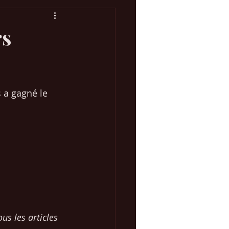
rs
Concours Eurovision
 a gagné le 
 Marketing Web
us les articles 