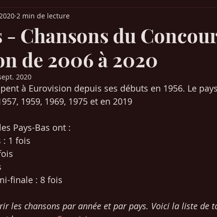
 2020
2 min de lecture
it Parade France
Palmarès Québec
Chansons années 30-40-50
 - Chansons du Concou
on de 2006 à 2020
ns années 80-90
Chansons années 2000-2010
Musique (articles)
sept. 2020
ipent à Eurovision depuis ses débuts en 1956. Le pays
 Europe
Films & Cinéma
Mangas / animés japonais
SEO /
1957, 1959, 1969, 1975 et en 2019
les Pays-Bas ont : 
Chansons années 2020-2021
: 1 fois
fois
s
i-finale : 8 fois
rir les chansons par année et par pays. Voici la liste de to