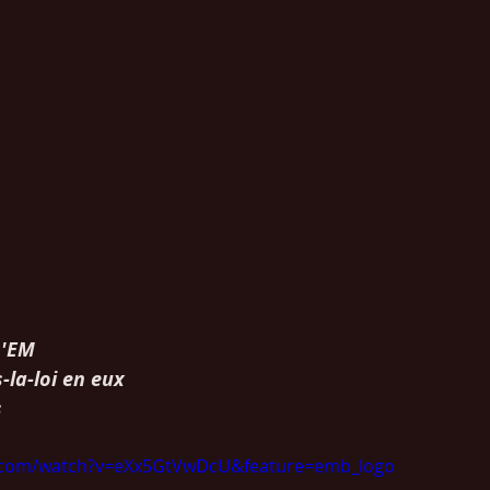
 'EM
-la-loi en eux
 
e.com/watch?v=eXx5GtVwDcU&feature=emb_logo