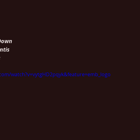
Down
ntis
s
.com/watch?v=vytgHD2pqyk&feature=emb_logo