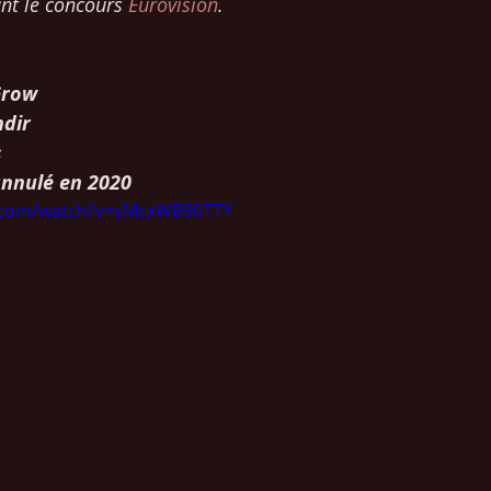
nt le concours 
Eurovision
.
Grow 
ndir
 
annulé en 2020
e.com/watch?v=sMcxWB90TTY