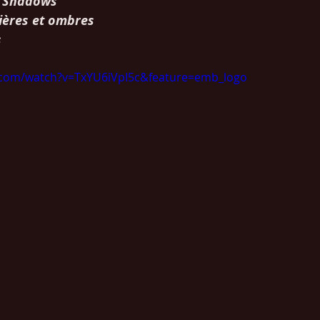
d Shadows
mières et ombres
 
.com/watch?v=TxYU6iVpI5c&feature=emb_logo