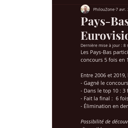
PhilouZone
7 avr.
Billboard USA
Charts UK
H
Pays-Bas
Eurovisi
Chansons années 60-70
Chanso
Dernière mise à jour :
8 
Les Pays-Bas partic
Succès / genres
Mes voyages en
concours 5 fois en 
Entre 2006 et 2019, 
Christmas / Noël
Jeunesse
- Gagné le concours 
- Dans le top 10 : 3 
- Fait la final :  6 foi
- Élimination en dem
Possibilité de découv