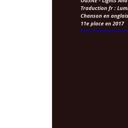
OG3NE
 - Lights An
Traduction fr : Lu
Chanson en anglais
11e place en 2017
https://www.youtube