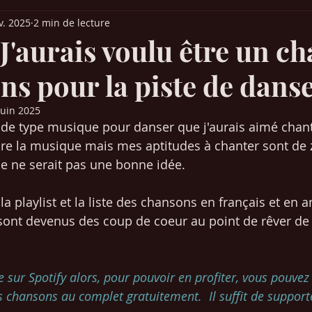
v. 2025
2 min de lecture
it Parade France
Palmarès Québec
Chansons années 30-40-50
: J'aurais voulu être un c
ns pour la piste de dans
ns années 80-90
Chansons années 2000-2010
Musique (articles)
juin 2025
de type musique pour danser que j'aurais aimé chanter
 Europe
Films & Cinéma
Mangas / animés japonais
SEO /
dore la musique mais mes aptitudes à chanter sont de z
e ne serait pas une bonne idée.  
Chansons années 2020-2021
la playlist et la liste des chansons en français et en an
s sont devenus des coup de coeur au point de rêver de 
ée sur Spotify alors, pour pouvoir en profiter, vous pouvez
 chansons au complet gratuitement.  Il suffit de supporter