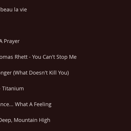
 beau la vie
 A Prayer
omas Rhett - You Can't Stop Me
onger (What Doesn't Kill You)
- Titanium
ance... What A Feeling
 Deep, Mountain High