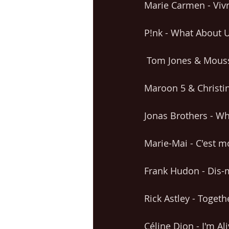
Marie Carmen - Viv
P!nk - What About 
 Tom Jones & Mouss
Maroon 5 & Christin
Jonas Brothers - W
Marie-Mai - C'est m
Frank Hudon - Dis-
Rick Astley - Togeth
Céline Dion - I'm Al