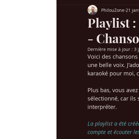
PhilouZone
21 jan
Billboard USA
Charts UK
H
Playlist 
- Chanso
Chansons années 60-70
Chanso
Dernière mise à jour :
3 
Voici des chansons 
Succès / genres
Mes voyages en
une belle voix. J'a
karaoké pour moi, c
Christmas / Noël
Jeunesse
Plus bas, vous avez 
sélectionné, car il
interpréter. 
La playlist a été cré
compte et écouter les