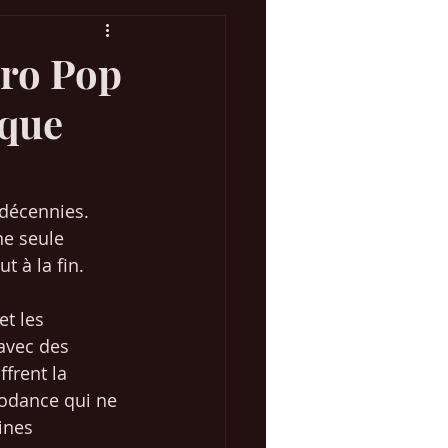
tro Pop
ique
Concours Eurovision
 Marketing Web
 décennies. 
e seule 
t à la fin.
t les 
avec des 
frent la 
rodance qui ne 
ines 