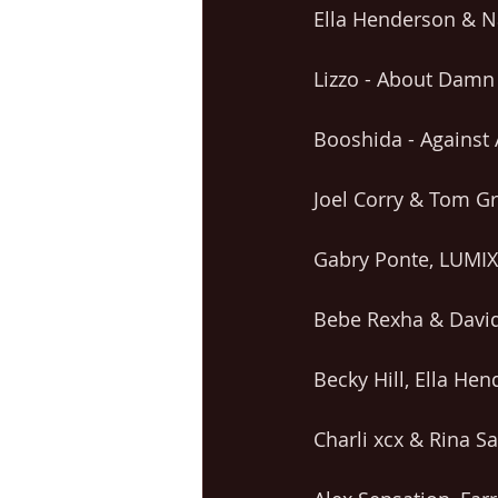
Ella Henderson & N
Lizzo - About Damn
Booshida - Against 
Joel Corry & Tom Gr
Gabry Ponte, LUMIX
Bebe Rexha & David 
Becky Hill, Ella He
Charli xcx & Rina S