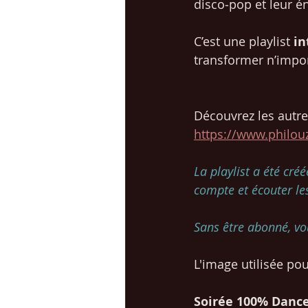
disco‑pop et leur é
C’est une playlist 
in
transformer n’impor
Découvrez les autre
https://www.philo
La playlist a été cré
compte et écouter les
Sans être abonné, vo
L'image utilisée pour
Soirée 100% Dance