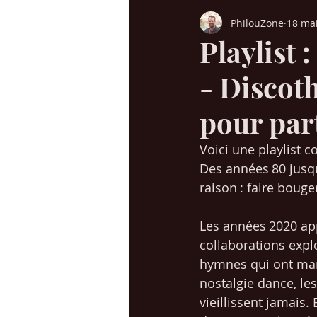
PhilouZone
18 ma
Billboard USA
Charts UK
H
Playlist 
- Discot
Chansons années 60-70
Chanso
pour par
Succès / genres
Mes voyages en
Voici une playlist 
Des années 80 jusqu
raison : faire bouge
Christmas / Noël
Jeunesse
Les années 2020 app
collaborations expl
hymnes qui ont marq
nostalgie dance, les
vieillissent jamais.