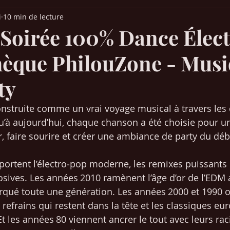
i
10 min de lecture
it Parade France
Palmarès Québec
Chansons années 30-40-50
: Soirée 100% Dance Élec
hèque PhilouZone - Mus
ns années 80-90
Chansons années 2000-2010
Musique (articles)
ty
 Europe
Films & Cinéma
Mangas / animés japonais
SEO /
construite comme un vrai voyage musical à travers les
’à aujourd’hui, chaque chanson a été choisie pour un
r, faire sourire et créer une ambiance de party du débu
Chansons années 2020-2021
ortent l’électro‑pop moderne, les remixes puissants e
osives. Les années 2010 ramènent l’âge d’or de l’EDM 
ué toute une génération. Les années 2000 et 1990 of
 refrains qui restent dans la tête et les classiques eu
 Et les années 80 viennent ancrer le tout avec leurs rac