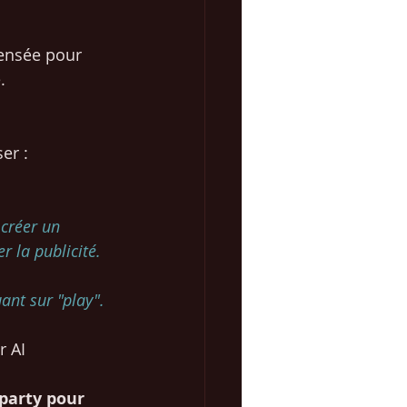
pensée pour 
.
er : 
 créer un 
 la publicité.  
ant sur "play". 
r AI
party pour 