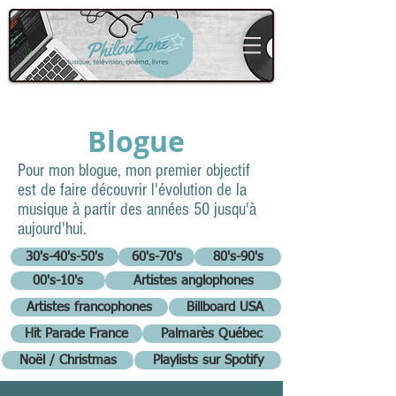
Blogue
Pour mon blogue, mon premier objectif
est de faire découvrir l'évolution de la
musique à partir des années 50 jusqu'à
aujourd'hui.
30's-40's-50's
60's-70's
80's-90's
00's-10's
Artistes anglophones
Artistes francophones
Billboard USA
Hit Parade France
Palmarès Québec
Noël / Christmas
Playlists sur Spotify