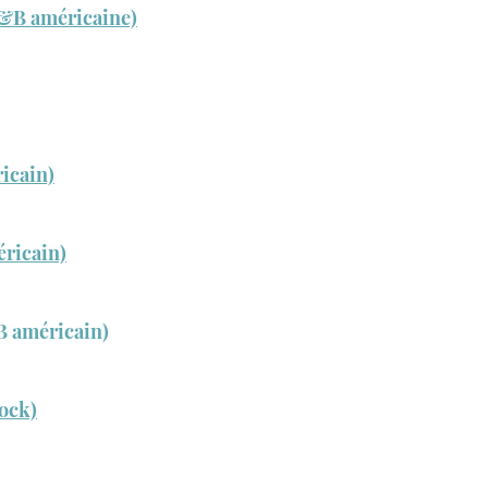
&B américaine)
icain)
ricain)
B américain)
rock)