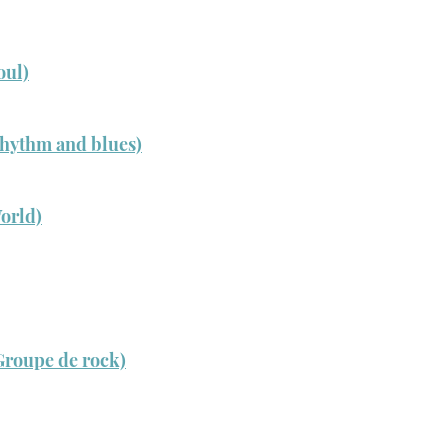
oul)
rhythm and blues)
World)
Groupe de rock)