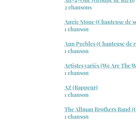
All-4-One (Groupe de R&B)
2 chansons
Angie Stone (Chanteuse de s
1 chanson
Ann Peebles (Chanteuse de 
1 chanson
Artistes variés (We Are The 
1 chanson
AZ (Rappeur)
1 chanson
The Allman Brothers Band (
1 chanson