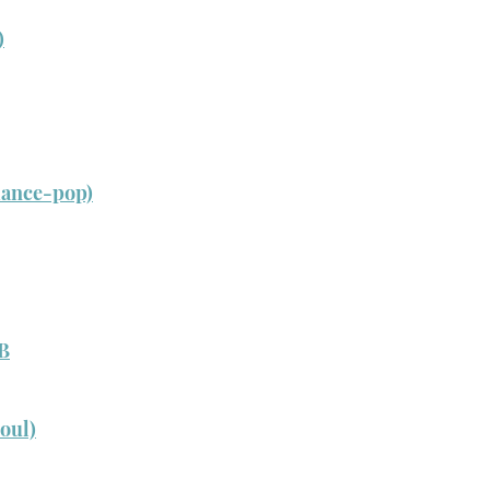
)
dance-pop)
B
oul)