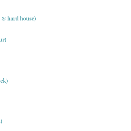
e & hard house)
ur)
ock)
)