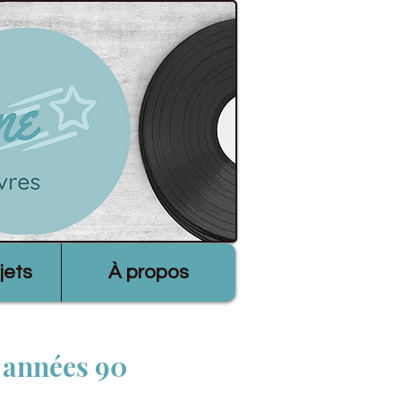
jets
À propos
s années 90