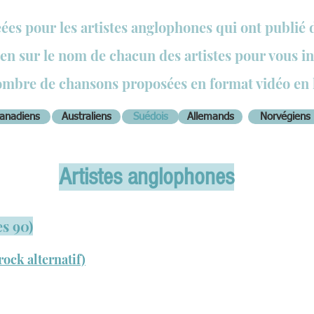
réées pour les
artistes anglophones qui ont publié 
lien sur le nom de chacun des artistes pour vous in
mbre de chansons proposées
en format vidéo en 
anadiens
Australiens
Suédois
Allemands
Norvégiens
Artistes anglophones
es 90)
ock alternatif)