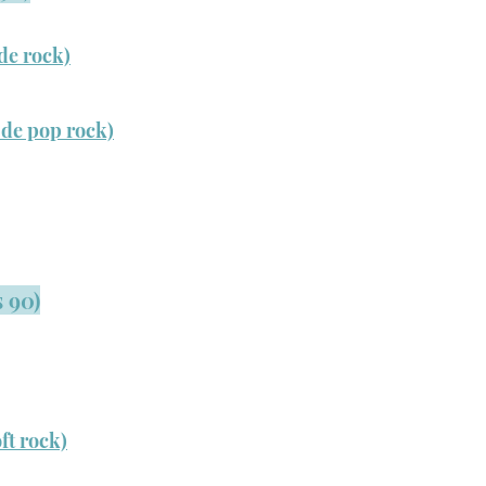
de rock)
de pop rock)
s 90)
ft rock)