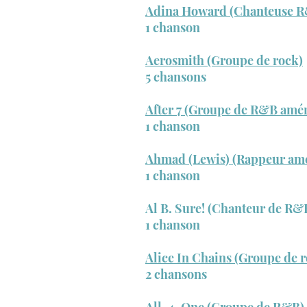
Adina Howard (Chanteuse R
1 chanson
Aerosmith (Groupe de rock)
5 chansons
After 7 (Groupe de R&B amér
1 chanson
Ahmad (Lewis) (Rappeur amé
1 chanson
Al B. Sure! (Chanteur de R&
1 chanson
Alice In Chains (Groupe de 
2 chansons