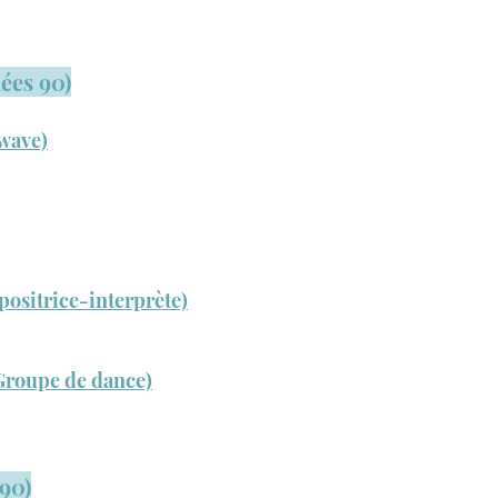
nées 90)
wave)
ositrice-interprète)
(Groupe de dance)
 90)