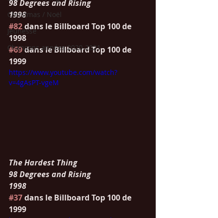
98 Degrees and Rising
1998
Christmas / Noël
#82
 dans le Billboard Top 100 de 
Jeunesse
1998
Chansons années 2020-2021
#69
 dans le Billboard Top 100 de 
1999
https://www.youtube.com/watch?
v=4gAsPT-vgeM
The Hardest Thing
98 Degrees and Rising
1998
#37
 dans le Billboard Top 100 de 
1999