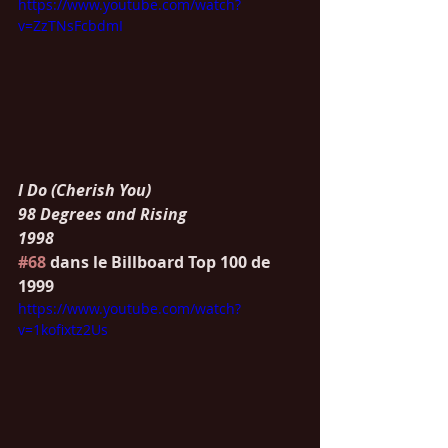
https://www.youtube.com/watch?
v=ZzTNsFcbdmI
I Do (Cherish You)
98 Degrees and Rising
1998
#68
 dans le Billboard Top 100 de 
1999
https://www.youtube.com/watch?
v=1kofixtz2Us