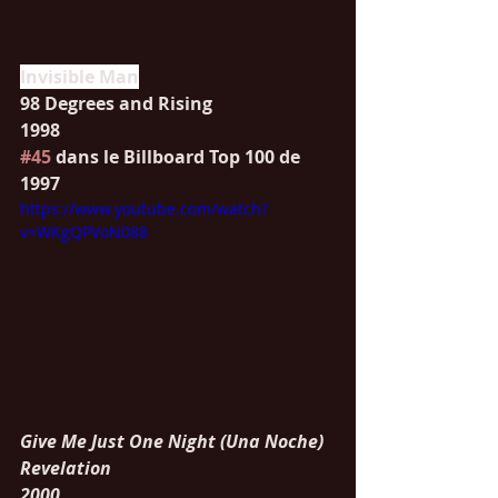
Invisible Man
98 Degrees and Rising
1998
#45
 dans le Billboard Top 100 de 
1997
https://www.youtube.com/watch?
v=WKgQPVoN088
Give Me Just One Night (Una Noche)
Revelation
2000