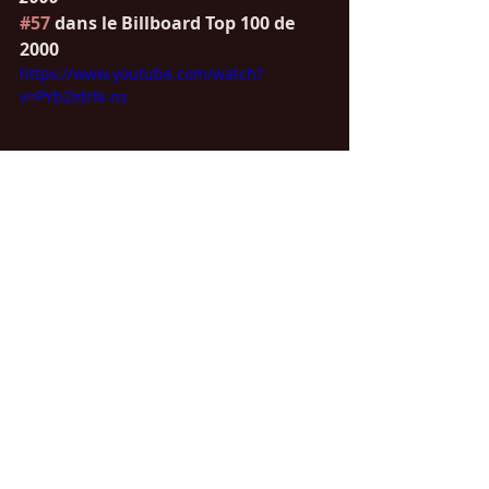
#57
 dans le Billboard Top 100 de 
2000
https://www.youtube.com/watch?
v=PYb2IdrN-ns
Chansons en anglais
Chansons années 80-90
Chansons années 2000-2010