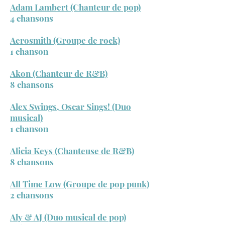
Adam Lambert (Chanteur de pop)
4 chansons
Aerosmith (Groupe de rock)
1 chanson
Akon (Chanteur de R&B)
8 chansons
Alex Swings, Oscar Sings! (Duo
musical)
1 chanson
Alicia Keys (Chanteuse de R&B)
8 chansons
All Time Low (Groupe de pop punk)
2 chansons
Aly & AJ (Duo musical de pop)