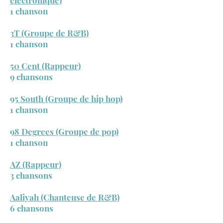
électronique)
1 chanson
3T (Groupe de R&B)
1 chanson
50 Cent (Rappeur)
9 chansons
95 South (Groupe de hip hop)
1 chanson
98 Degrees (Groupe de pop)
1 chanson
AZ (Rappeur)
3 chansons
Aaliyah (Chanteuse de R&B)
6 chansons