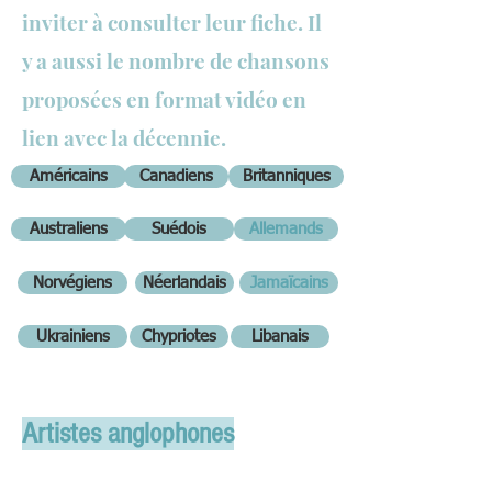
inviter à consulter leur fiche. Il
y a aussi le
nombre de chansons
proposées
en format vidéo en
lien avec la décennie.
Américains
Canadiens
Britanniques
Australiens
Suédois
Allemands
Norvégiens
Néerlandais
Jamaïcains
Ukrainiens
Chypriotes
Libanais
Artistes anglophones