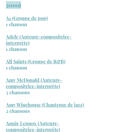
2000)
A1 (Groupe de pop)
1 chanson
Adele (Auteure-compositrice-
interprète)
1 chanson
All Saints (Groupe de R&B)
1 chanson
Amy McDonald (Auteure-
compositrice-interprète)
3 chansons
Amy Winehouse (Chanteuse de jazz)
2 chansons
Annie Lennox (Auteure-
compositrice-interprète)