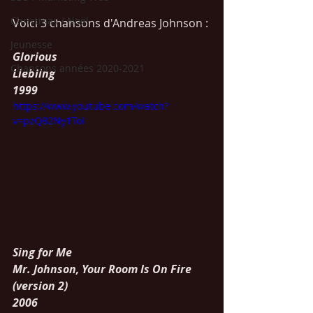
Christmas / Noël
Voici 3 chansons d'Andreas Johnson :
Jeunesse
Glorious
Chansons années 2020-2021
Liebling
1999
https://www.youtube.com/watch?
v=pzQ82Ny1ToI
Sing for Me
Mr. Johnson, Your Room Is On Fire 
(version 2)
2006