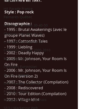
sa carrière en 1997.
Charts UK
Hit Parade France
Style : Pop rock
Palmarès Québec
Discographie : 
Chansons années 30-40-50
- 1995 : Brutal Awakenings (avec le 
Chansons années 60-70
groupe Planet Waves)
- 1997 : Cottonfish Tales
Chansons années 80-90
- 1999 : Liebling
Chansons années 2000-2010
- 2002 : Deadly Happy
Musique (articles)
- 2005 : Mr. Johnson, Your Room Is 
On Fire
Concours Eurovision
- 2006 : Mr. Johnson, Your Room Is 
Succès / genres
On Fire (version 2)
- 2007 : The Collector (Compilation)
Mes voyages en Europe
- 2008 : Rediscovered
Films & Cinéma
- 2010 : Tour Edition (Compilation)
- 2012 : Village Idiot
Mangas / animés japonais
SEO / Marketing Web