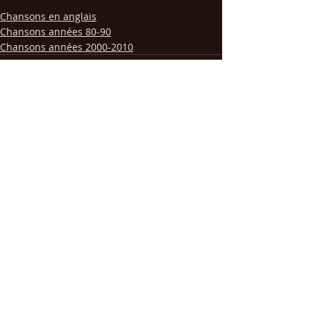
Chansons en anglais
Chansons années 80-90
Chansons années 2000-2010
Posts récents
Voir tout