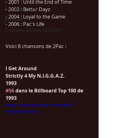
- 2001 : Until the End of Time
- 2002 : Better Dayz
Christmas / Noël
- 2004 : Loyal to the Game
Jeunesse
- 2006 : Pac's Life
Chansons années 2020-2021
Voici 8 chansons de 2Pac :
I Get Around 
Strictly 4 My N.I.G.G.A.Z.
1993
#56
 dans le Billboard Top 100 de 
1993
https://www.youtube.com/watch?
v=YqJAnQTwmJs