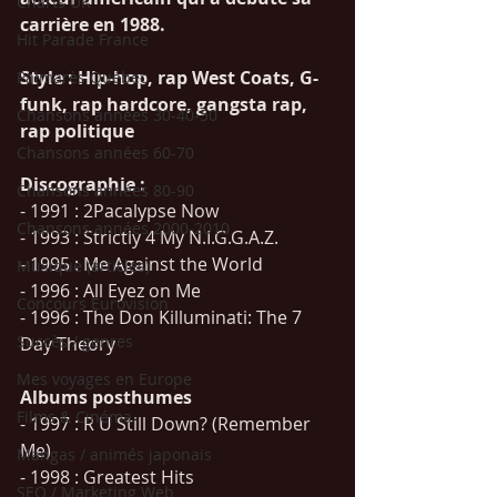
Charts UK
carrière en 1988. 
Hit Parade France
Style : Hip-hop, rap West Coats, G-
Palmarès Québec
funk, rap hardcore, gangsta rap, 
Chansons années 30-40-50
rap politique
Chansons années 60-70
Discographie : 
Chansons années 80-90
- 1991 : 2Pacalypse Now
Chansons années 2000-2010
- 1993 : Strictly 4 My N.I.G.G.A.Z.
- 1995 : Me Against the World
Musique (articles)
- 1996 : All Eyez on Me
Concours Eurovision
- 1996 : The Don Killuminati: The 7 
Succès / genres
Day Theory
Mes voyages en Europe
Albums posthumes 
Films & Cinéma
- 1997 : R U Still Down? (Remember 
Me)
Mangas / animés japonais
- 1998 : Greatest Hits
SEO / Marketing Web