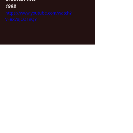
1998
https://www.youtube.com/watch?
v=eXvBjCO19QY
Thugz Mansion 
Better Dayz
2002
#80
 dans le Billboard Top 100 de 
2003
https://www.youtube.com/watch?
v=mVObfpaR2_I