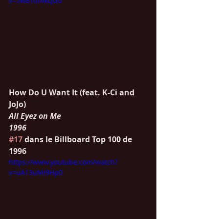
v=5wBTdfAkqGU
How Do U Want It (feat. K-Ci and 
JoJo)
All Eyez on Me
1996
#17
 dans le Billboard Top 100 de 
1996
https://www.youtube.com/watch?
v=uA13uMi9Hp0