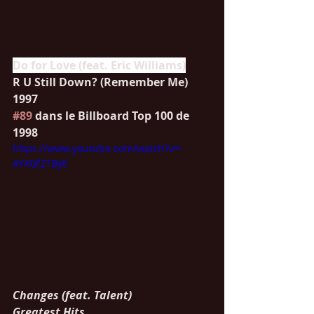
Do for Love (feat. Eric Williams)
R U Still Down? (Remember Me)
1997   
#89
 dans le Billboard Top 100 de 
1998
https://www.youtube.com/watch?v=-
AYXGf2TByE
Changes (feat. Talent)
Greatest Hits