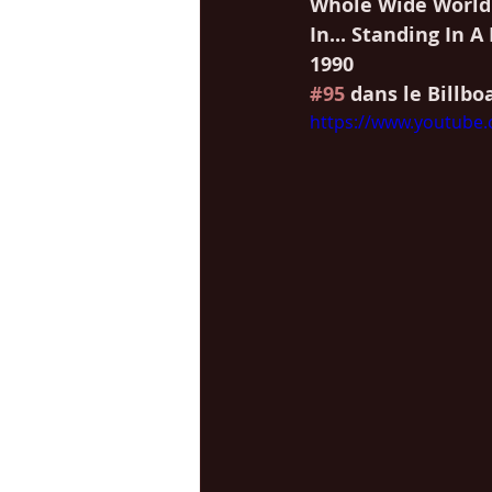
Whole Wide World
In... Standing In 
1990
#95
 dans le Billbo
https://www.youtube