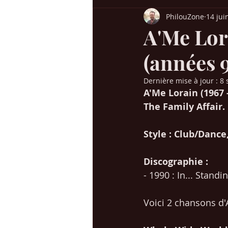
PhilouZone
14 jui
Billboard USA
Charts UK
H
A'Me Lor
(années 
Chansons années 60-70
Chanso
Dernière mise à jour :
8 
A'Me Lorain (1967 
Succès / genres
Mes voyages en
The Family Affair.
Style : Club/Danc
Christmas / Noël
Jeunesse
Discographie : 
- 1990 : In... Stand
Voici 2 chansons d'