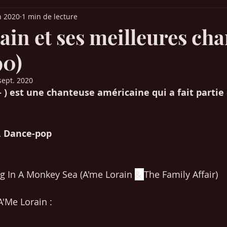
n 2020
1 min de lecture
it Parade France
Palmarès Québec
Chansons années 30-40-50
ain et ses meilleures ch
90)
ns années 80-90
Chansons années 2000-2010
Musique (articles)
sept. 2020
- ) est une chanteuse américaine qui a fait partie
 Europe
Films & Cinéma
Mangas / animés japonais
SEO /
e, Dance-pop
Chansons années 2020-2021
ing In A Monkey Sea (
A'me Lorain 
& 
The Family Affair)
A'Me Lorain :