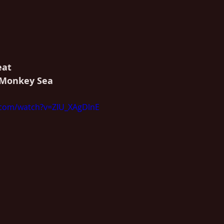
eat
A Monkey Sea
.com/watch?v=ZIU_XAgDlnE