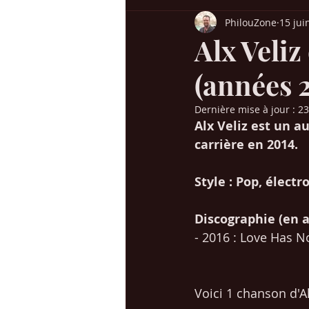
PhilouZone
15 jui
Billboard USA
Charts UK
H
Alx Veliz
(années 
Chansons années 60-70
Chanso
Dernière mise à jour :
23
Alx Veliz est un a
Succès / genres
Mes voyages en
carrière en 2014. 
Style : Pop, électr
Christmas / Noël
Jeunesse
Discographie (en an
- 2016 : Love Has 
Voici 1 chanson d'Al