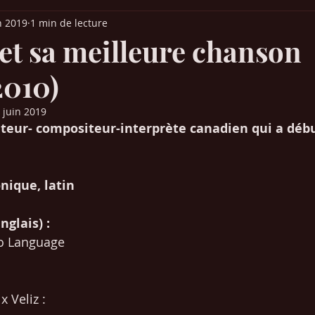
n 2019
1 min de lecture
it Parade France
Palmarès Québec
Chansons années 30-40-50
 et sa meilleure chanson
2010)
ns années 80-90
Chansons années 2000-2010
Musique (articles)
 juin 2019
uteur- compositeur-interprète canadien qui a débu
 Europe
Films & Cinéma
Mangas / animés japonais
SEO /
onique, latin 
Chansons années 2020-2021
glais) : 
No Language
x Veliz :