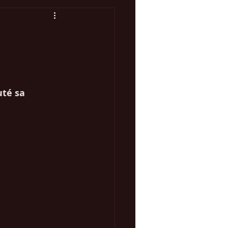
Concours Eurovision
té sa 
 Marketing Web