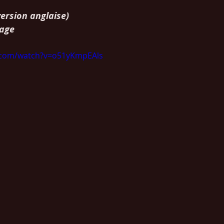
ersion anglaise)
age
.com/watch?v=o51yKmpEAls