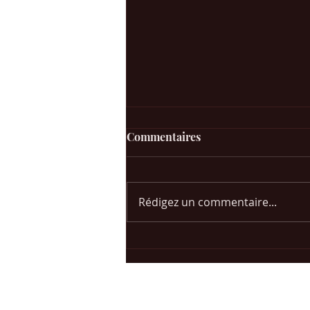
Commentaires
Rédigez un commentaire...
Playlist : Histoires des
chansons anglophones vol.2
et signification des chansons
en anglais