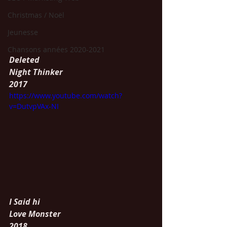
Christmas / Noël
Jeunesse
Chansons années 2020-2021
Deleted
Night Thinker
2017
https://www.youtube.com/watch?
v=DutvpVAx-NI
I Said hi
Love Monster
2018