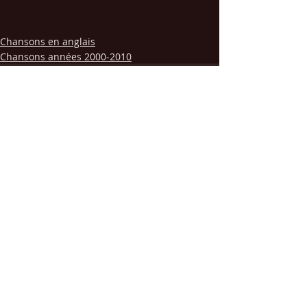
Chansons en anglais
Chansons années 2000-2010
Posts récents
Voir tout