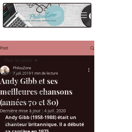
Post
Tous les posts
PhilouZone
Tous les posts
7 juil. 2019
1 min de lecture
Andy Gibb et ses
Chansons en anglais
meilleures chansons
Chansons en français
(années 70 et 80)
Musique instrumentale
Dernière mise à jour :
4 juil. 2020
Playlists sur Spotify/Youtube
Andy Gibb (1958-1988) était un 
Billboard USA
chanteur britannique. Il a débuté 
sa carrière en 1975. 