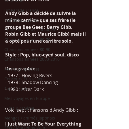
Charts UK
Hit Parade France
Andy Gibb a décidé de suivre la 
même carrière que ses frère (le 
Palmarès Québec
groupe Bee Gees : Barry Gibb, 
Chansons années 30-40-50
Robin Gibb et Maurice Gibb) mais il 
Chansons années 60-70
a opté pour une carrière solo. 
Chansons années 80-90
Style : Pop, blue-eyed soul, disco
Chansons années 2000-2010
Discographie : 
Musique (articles)
- 1977 : Flowing Rivers
Concours Eurovision
- 1978 : Shadow Dancing
Succès / genres
- 1980 : After Dark
Mes voyages en Europe
Films & Cinéma
Voici sept chansons d'Andy Gibb :
Mangas / animés japonais
I Just Want To Be Your Everything
SEO / Marketing Web