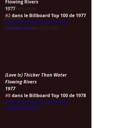
Flowing Rivers
1977
Christmas / Noël
#2
 dans le Billboard Top 100 de 1977
Jeunesse
https://www.youtube.com/watch?
Chansons années 2020-2021
v=VkNeoTcGwrc
(Love Is) Thicker Than Water
Flowing Rivers
1977
#8
 dans le Billboard Top 100 de 1978
https://www.youtube.com/watch?
v=MOGt_bXUHQA