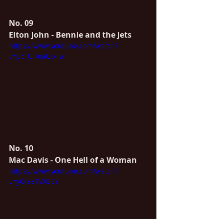
No. 09
Elton John - Bennie and the Jets
https://www.youtube.com/watch?
v=p5rQHoaQpTw
No. 10
Mac Davis - One Hell of a Woman
https://www.youtube.com/watch?
v=yOlzeTVXBEY