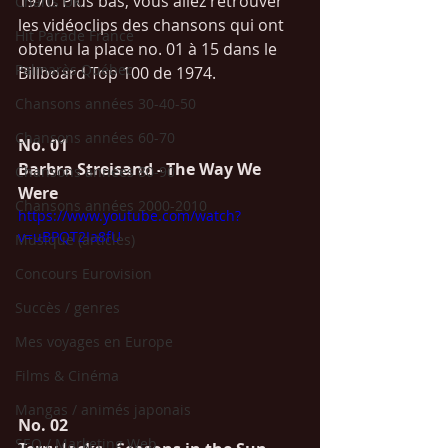
1970. Plus bas, vous allez retrouver 
Charts UK
les vidéoclips des chansons qui ont 
Hit Parade France
obtenu la place no. 01 à 15 dans le 
Palmarès Québec
Billboard Top 100 de 1974.  
Chansons années 30-40-50
Chansons années 60-70
No. 01  
Barbra Streisand - The Way We 
Chansons années 80-90
Were
Chansons années 2000-2010
https://www.youtube.com/watch?
v=uBPQT2Ia8fU
Musique (articles)
Concours Eurovision
Succès / genres
Mes voyages en Europe
Films & Cinéma
Mangas / animés japonais
No. 02
SEO / Marketing Web