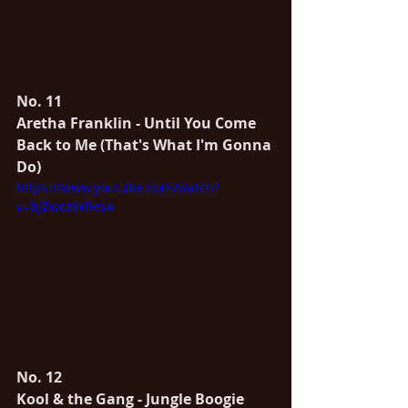
No. 11
Aretha Franklin - Until You Come 
Back to Me (That's What I'm Gonna 
Do)
https://www.youtube.com/watch?
v=bJZwcaWResA
No. 12
Kool & the Gang - Jungle Boogie