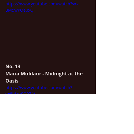
https://www.youtube.com/watch?v=-
BM5wPOe0xQ
No. 13
Maria Muldaur - Midnight at the 
Oasis
https://www.youtube.com/watch?
v=8bjzuSO27fA