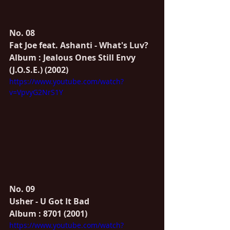
No. 08
Fat Joe feat. Ashanti - What's Luv?
Album : Jealous Ones Still Envy 
(J.O.S.E.) (2002)
https://www.youtube.com/watch?
v=VpvyG2NrS1Y
No. 09
Usher - U Got It Bad
Album : 8701 (2001)
https://www.youtube.com/watch?