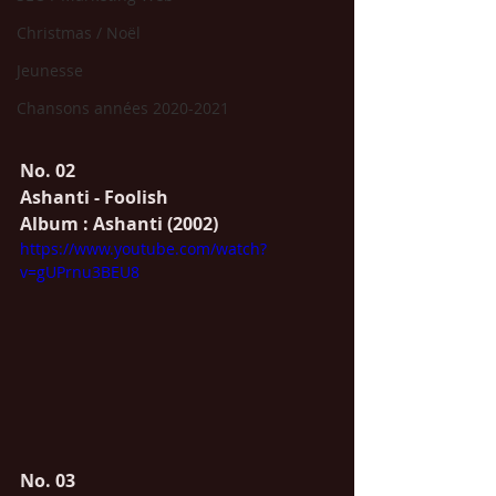
Christmas / Noël
Jeunesse
Chansons années 2020-2021
No. 02
Ashanti - Foolish
Album : Ashanti (2002)
https://www.youtube.com/watch?
v=gUPrnu3BEU8
No. 03