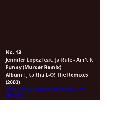
No. 13
Jennifer Lopez feat. Ja Rule - Ain't It 
Funny (Murder Remix) 
Album : J to tha L-O! The Remixes 
(2002)
https://www.youtube.com/watch?v=tr-
H8dR0HLo