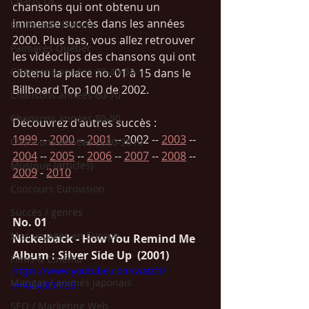
Charts UK
chansons qui ont obtenu un 
immense succès dans les années 
Hit Parade France
2000. Plus bas, vous allez retrouver 
Palmarès Québec
les vidéoclips des chansons qui ont 
Chansons années 30-40-50
obtenu la place no. 01 à 15 dans le 
Billboard Top 100 de 2002.  
Chansons années 60-70
Chansons années 80-90
Découvrez d'autres succès : 
1999
 -- 
2000
 -- 
2001
 -- 2002 -- 
2003
 -- 
Chansons années 2000-2010
2004
 -- 
2005
 -- 
2006
 -- 
2007
 -- 
2008
 -- 
Musique (articles)
2009
 - 
2010
Concours Eurovision
Succès / genres
No. 01  
Mes voyages en Europe
Nickelback - How You Remind Me
Album : Silver Side Up  (2001)
Films & Cinéma
https://www.youtube.com/watch?
Mangas / animés japonais
v=Aiay8I5IPB8
SEO / Marketing Web