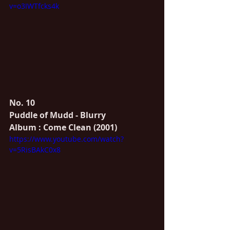
v=o3IWTfcks4k
No. 10
Puddle of Mudd - Blurry 
Album : Come Clean (2001) 
https://www.youtube.com/watch?
v=5RisBAkC0x8