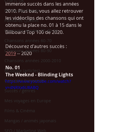
Charts UK
immense succès dans les années 
Hit Parade France
2010. Plus bas, vous allez retrouver 
les vidéoclips des chansons qui ont 
Palmarès Québec
obtenu la place no. 01 à 15 dans le 
Chansons années 30-40-50
Billboard Top 100 de 2020.  
Chansons années 60-70
Découvrez d'autres succès : 
Chansons années 80-90
2019
 -- 2020
Chansons années 2000-2010
No. 01  
Musique (articles)
The Weeknd - Blinding Lights
Concours Eurovision
https://www.youtube.com/watch?
v=4NRXx6U8ABQ
Succès / genres
Mes voyages en Europe
Films & Cinéma
Mangas / animés japonais
SEO / Marketing Web