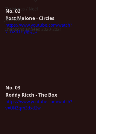
Christmas / Noël
No. 02
Post Malone - Circles
Jeunesse
https://www.youtube.com/watch?
Chansons années 2020-2021
v=wXhTHyIgQ_U
No. 03
Roddy Ricch - The Box
https://www.youtube.com/watch?
v=UNZqm3dxd2w