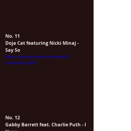
No. 11
Doja Cat featuring Nicki Minaj - 
Say So
https://www.youtube.com/watch?
v=marAFsQo3VE
No. 12
Gabby Barrett feat. Charlie Puth - I 