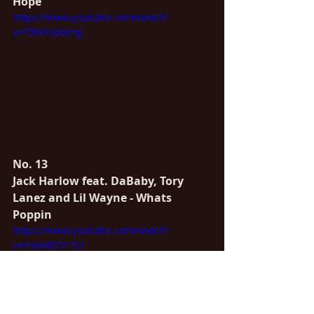
Hope
https://www.youtube.com/watch?
v=fDFdVIp6rHg
No. 13
Jack Harlow feat. DaBaby, Tory 
Lanez and Lil Wayne - Whats 
Poppin
https://www.youtube.com/watch?
v=HIwAI05Y1fU