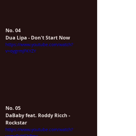
No. 04
Dua Lipa - Don't Start Now
https://www.youtube.com/watch?
v=oygrmJFKYZY
No. 05
DaBaby feat. Roddy Ricch - 
Rockstar
https://www.youtube.com/watch?
v=mxFstYSbBmc