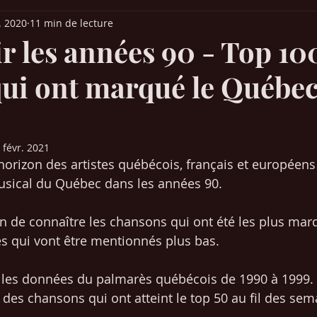
l. 2020
11 min de lecture
it Parade France
Palmarès Québec
Chansons années 30-40-50
r les années 90 - Top 10
 qui ont marqué le Québe
ns années 80-90
Chansons années 2000-2010
Musique (articles)
 Europe
Films & Cinéma
Mangas / animés japonais
SEO /
 févr. 2021
 d'horizon des artistes québécois, français et européens
usical du Québec dans les années 90. 
Chansons années 2020-2021
ion de connaître les chansons qui ont été les plus ma
tes qui vont être mentionnés plus bas. 
 les données du palmarès québécois de 1990 à 1999. O
 des chansons qui ont atteint le top 50 au fil des sem