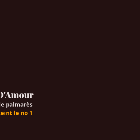
 D'Amour
le palmarès
eint le no 1