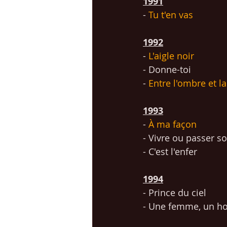
1991
- 
Tu t'en vas 
1992
- 
L'aigle noir
- Donne-toi
- 
Entre l'ombre et l
1993
- 
À ma façon
- Vivre ou passer s
- C'est l'enfer
1994
- Prince du ciel
- Une femme, un h