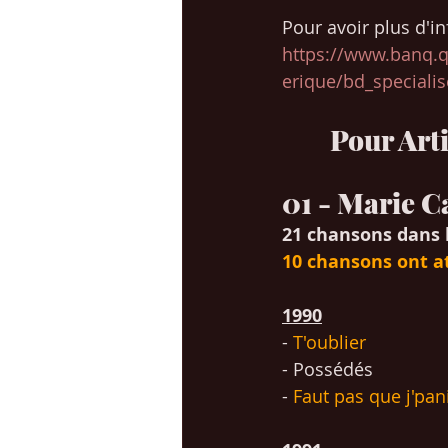
Pour avoir plus d'inf
https://www.banq.q
erique/bd_speciali
Pour Arti
01 - Marie 
21 chansons dans 
10 chansons ont at
1990
- 
T'oublier
- Possédés
- 
Faut pas que j'pa