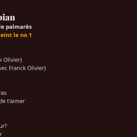
bian
le palmarès
eint le no 1
k Olivier)
ec Franck Olivier)
ras
 de t'aimer
ur?
r