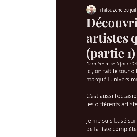
PhilouZone
30 jui
Billboard USA
Charts UK
H
Découvri
artistes
Chansons années 60-70
Chanso
(partie 1)
Succès / genres
Mes voyages en
Dernière mise à jour :
24
Ici, on fait le tour
marqué l'univers m
Christmas / Noël
Jeunesse
C'est aussi l'occas
les différents artis
Je me suis basé sur
de la liste complète