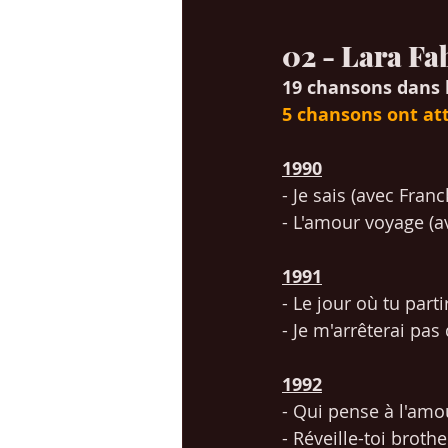
02 - Lara Fa
19 chansons dans 
5 chansons ont att
1990
- Je sais (avec Franc
- L'amour voyage (av
1991
- Le jour où tu parti
- Je m'arrêterai pas
1992
- Qui pense à l'amo
- Réveille-toi brothe