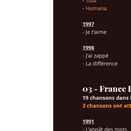
- 
Tout
- 
Humana
1997
- Je t'aime
1998
- J'ai zappé
- La différence
03 - France
19 chansons dans 
3 chansons ont att
1991
- L'appât des mots