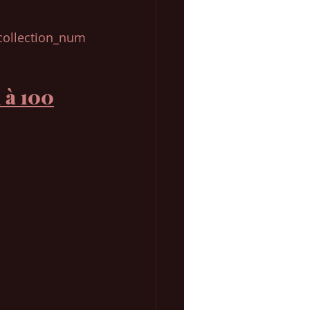
collection_num
1 à 100