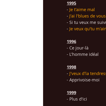
1995
- 
Je t'aime mal
- 
J'ai l'blues de vous
- 
Si tu veux me suiv
- 
Je veux qu'tu m'a
1996
- 
Ce jour-là
- 
L'homme idéal
1998
- 
J'veux d'la tendres
- 
Apprivoise-moi
1999
- 
Plus d'ici