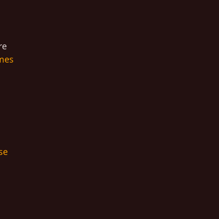
re
imes
se