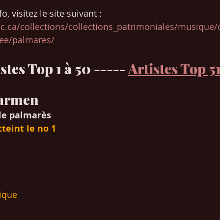
o, visitez le site suivant : 
c.ca/collections/collections_patrimoniales/musique/
see/palmares/
stes Top 1 à 50 ----- 
Artistes Top 5
Carmen
le palmarès
teint le no 1
nique