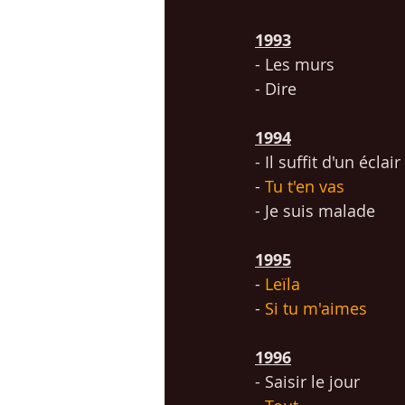
1993
- Les murs
- Dire
1994
- Il suffit d'un éclair
- 
Tu t'en vas
- Je suis malade
1995
- 
Leïla
- 
Si tu m'aimes
1996
- Saisir le jour