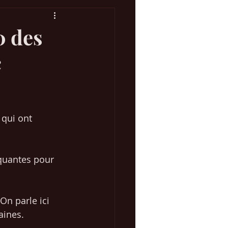
0 des
c
Concours Eurovision
 Marketing Web
 qui ont 
rquantes pour 
n parle ici 
aines. 