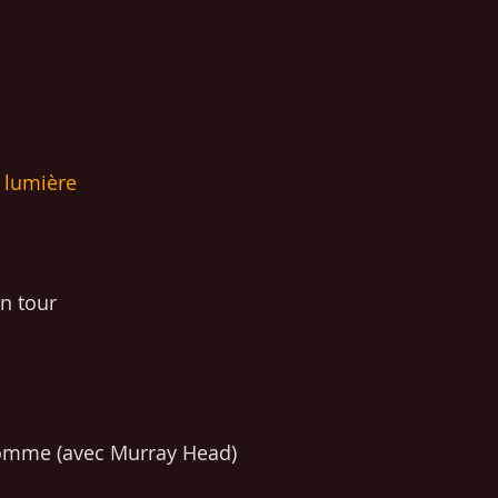
a lumière
on tour
omme (avec Murray Head)