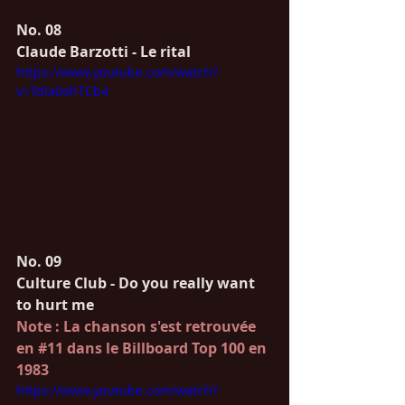
No. 08
Claude Barzotti - Le rital
https://www.youtube.com/watch?
v=TdIa0ohTCb4
No. 09
Culture Club - Do you really want 
to hurt me
Note : La chanson s'est retrouvée 
en 
#11
 dans le Billboard Top 100 en 
1983
https://www.youtube.com/watch?