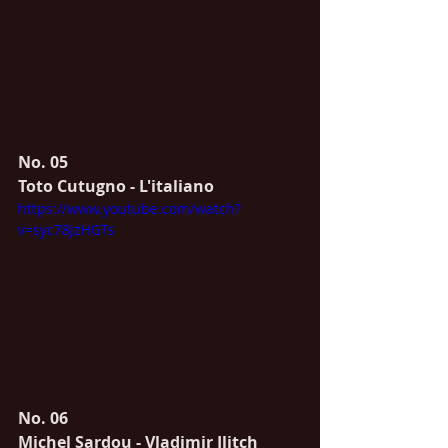
No. 05
Toto Cutugno - L'italiano
https://www.youtube.com/watch?
v=syc78JzHGTs
No. 06 
Michel Sardou - Vladimir Ilitch