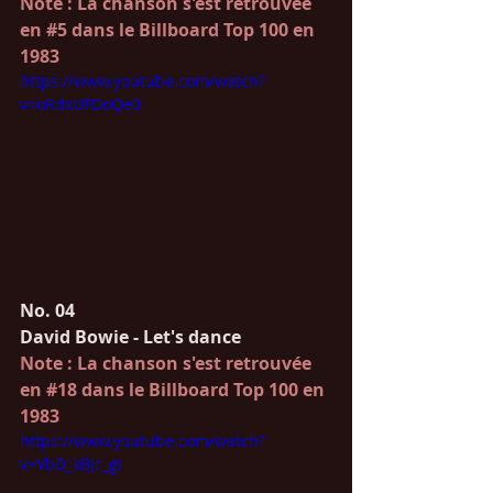
Note : La chanson s'est retrouvée 
en 
#5
 dans le Billboard Top 100 en 
1983
https://www.youtube.com/watch?
v=oRdxUFDoQe0
No. 04
David Bowie - Let's dance
Note : La chanson s'est retrouvée 
en 
#18
 dans le Billboard Top 100 en 
1983
https://www.youtube.com/watch?
v=VbD_kBJc_gI