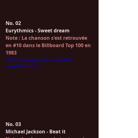
No. 02
Eurythmics - Sweet dream
Note : La chanson s'est retrouvée 
en 
#10
 dans le Billboard Top 100 en 
1983
https://www.youtube.com/watch?
v=qeMFqkcPYcg
No. 03
Michael Jackson - Beat it