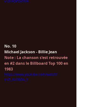
v=2nXGPZaTKik
No. 10
Michael Jackson - Billie Jean
Note : La chanson s'est retrouvée 
en 
#2
 dans le Billboard Top 100 en 
1983
https://www.youtube.com/watch?
v=Zi_XLOBDo_Y