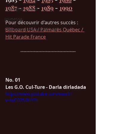
1987
 - 
1988
 - 
1989
 - 
1990
Christmas / Noël
Jeunesse
Pour découvrir d'autres succès : 
Chansons années 2020-2021
Billboard USA / Palmarès Québec / 
Hit Parade France
-------------------------------------
No. 01  
Les G.O. Cul-Ture - Darla dirladada
https://www.youtube.com/watch?
v=syCO7ND4YPc