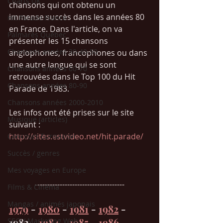
Charts UK
chansons qui ont obtenu un 
immense succès dans les années 80 
Hit Parade France
en France. Dans l'article, on va 
Palmarès Québec
présenter les 15 chansons 
Chansons années 30-40-50
anglophones, francophones ou dans 
une autre langue qui se sont 
Chansons années 60-70
retrouvées dans le Top 100 du Hit 
Chansons années 80-90
Parade de 1983. 
Chansons années 2000-2010
Les infos ont été prises sur le site 
Musique (articles)
suivant : 
http://sites.estvideo.net/hit.parade/
Concours Eurovision
Succès / genres
Mes voyages en Europe
------------------------------------
Films & Cinéma
Mangas / animés japonais
1979
 - 
1980
 - 
1981
 - 
1982
 - 
1983 - 
1984
 - 
1985
 - 
1986
 - 
SEO / Marketing Web