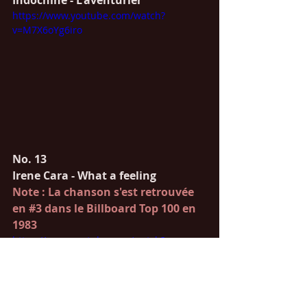
Indochine - L'aventurier
https://www.youtube.com/watch?
v=M7X6oYg6iro
No. 13
Irene Cara - What a feeling
Note : La chanson s'est retrouvée 
en 
#3
 dans le Billboard Top 100 en 
1983
https://www.youtube.com/watch?
v=ILWSp0m9G2U