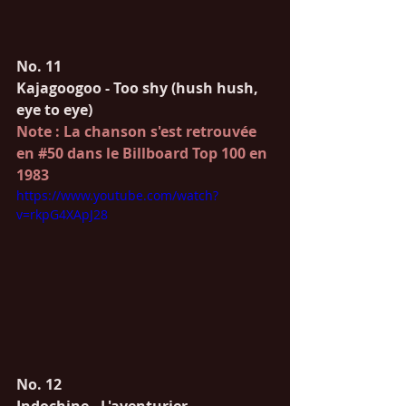
No. 11
Kajagoogoo - Too shy (hush hush, 
eye to eye)
Note : La chanson s'est retrouvée 
en 
#50
 dans le Billboard Top 100 en 
1983
https://www.youtube.com/watch?
v=rkpG4XApJ28
No. 12