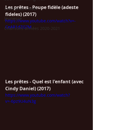
Les prêtes - Peupe fidèle (adeste 
Christmas / Noël
fideles) (2017)
Jeunesse
https://www.youtube.com/watch?v=-
CeAR1dZG7M
Chansons années 2020-2021
Les prêtes - Quel est l'enfant (avec 
Cindy Daniel) (2017)
https://www.youtube.com/watch?
v=-6pz9U4uN3g