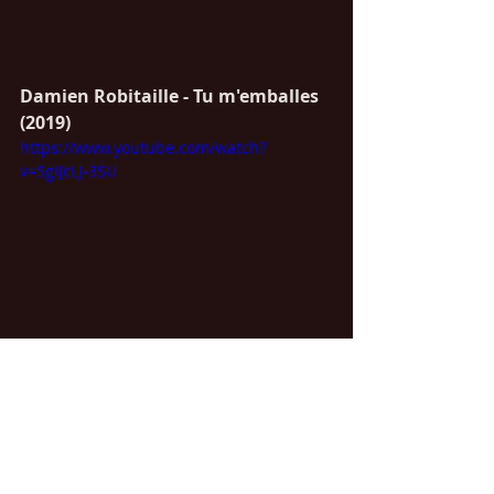
Damien Robitaille - Tu m'emballes 
(2019)
https://www.youtube.com/watch?
v=SgIJcLJ-3SU
Possibilité de découvrir d'autres 
chansons de Noël en français : 
Volume 1 (de 1967 à 1989)
Volume 2 (de 1990 à 1995)