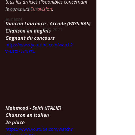
tous les articles disponibles concernant 
le concours 
Eurovision
.
Christmas / Noël
Jeunesse
Duncan Laurence - Arcade (PAYS-BAS)
Chansons années 2020-2021
Chanson en anglais
Gagnant du concours
https://www.youtube.com/watch?
v=Eztx7Wr8PtE
Mahmood - Soldi (ITALIE)
Chanson en italien
2e place
https://www.youtube.com/watch?