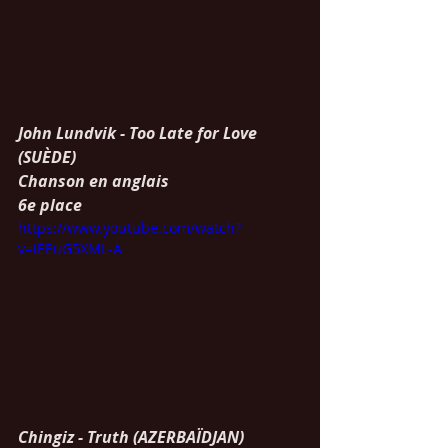
John Lundvik - Too Late for Love 
(SUÈDE)
Chanson en anglais
6e place
https://www.youtube.com/watch?
v=iEEuG5XML-A
Chingiz - Truth (AZERBAÏDJAN)