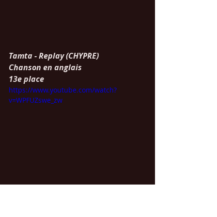
Tamta - Replay (CHYPRE)
Chanson en anglais
13e place
https://www.youtube.com/watch?
v=WPFUZswe_zw
Jonida Maliqi - Ktheju tokës 
(ALBANIE)
Chanson en albanais