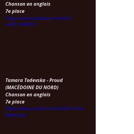
Chanson en anglais
7e place
https://www.youtube.com/watch?
v=iyZJ_aMw5hY
Tamara Todevska - Proud 
(MACÉDOINE DU NORD)
Chanson en anglais
7e place
https://www.youtube.com/watch?v=Sw-
NQ1a1zZ0