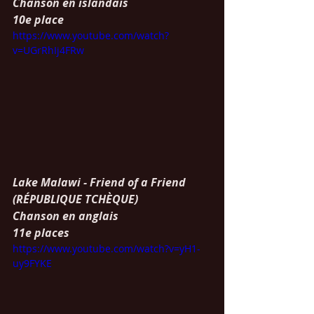
Chanson en islandais
10e place
https://www.youtube.com/watch?
v=UGrRhIj4FRw
Lake Malawi - Friend of a Friend 
(RÉPUBLIQUE TCHÈQUE)
Chanson en anglais
11e places
https://www.youtube.com/watch?v=yH1-
uy9FYKE