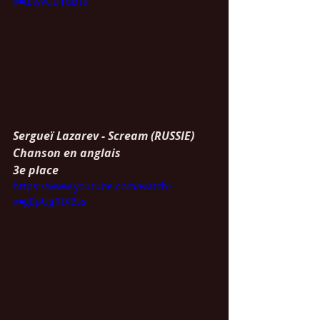
v=tEwvUu1dBTs
Sergueï Lazarev - Scream (RUSSIE)
Chanson en anglais
3e place
https://www.youtube.com/watch?
v=gEpUgRtXBss