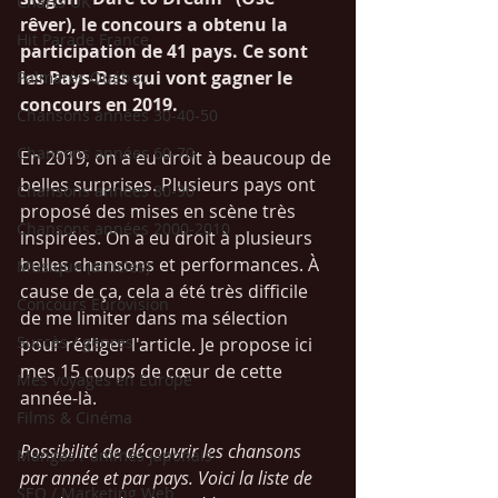
Charts UK
rêver), le concours a obtenu la 
Hit Parade France
participation de 41 pays. Ce sont 
les Pays-Bas qui vont gagner le 
Palmarès Québec
concours en 2019. 
Chansons années 30-40-50
Chansons années 60-70
En 2019, on a eu droit à beaucoup de 
belles surprises. Plusieurs pays ont 
Chansons années 80-90
proposé des mises en scène très 
Chansons années 2000-2010
inspirées. On a eu droit à plusieurs 
belles chansons et performances. À 
Musique (articles)
cause de ça, cela a été très difficile 
Concours Eurovision
de me limiter dans ma sélection 
Succès / genres
pour rédiger l'article. Je propose ici 
mes 15 coups de cœur de cette 
Mes voyages en Europe
année-là. 
Films & Cinéma
Possibilité de découvrir les chansons 
Mangas / animés japonais
par année et par pays. Voici la liste de 
SEO / Marketing Web