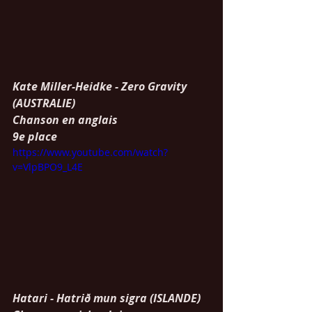
Kate Miller-Heidke - Zero Gravity 
(AUSTRALIE)
Chanson en anglais
9e place
https://www.youtube.com/watch?
v=VlpBPO9_L4E
Hatari - Hatrið mun sigra (ISLANDE)