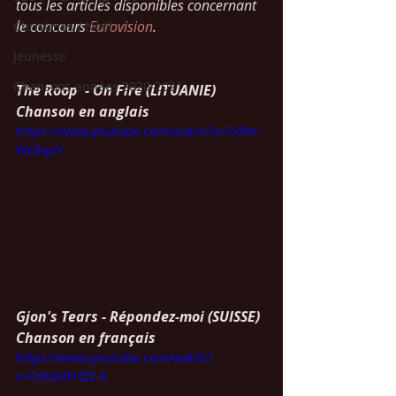
tous les articles disponibles concernant 
le concours 
Eurovision
.
Christmas / Noël
Jeunesse
Chansons années 2020-2021
The Roop  - On Fire (LITUANIE)
Chanson en anglais
https://www.youtube.com/watch?v=FxPm-
Wz8qpY
Gjon's Tears - Répondez-moi (SUISSE)
Chanson en français
https://www.youtube.com/watch?
v=O9GAfFHZE-E