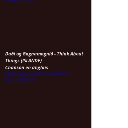
Daði og Gagnamagnið - Think About 
Things (ISLANDE)
Chanson en anglais
https://www.youtube.com/watch?
v=1HU7ocv3S2o