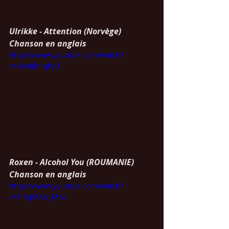
Ulrikke - Attention (Norvège)
Chanson en anglais
https://www.youtube.com/watch?
v=o9atJbnqhJU
Roxen - Alcohol You (ROUMANIE)
Chanson en anglais
https://www.youtube.com/watch?
v=TmqSU3v_Mtw