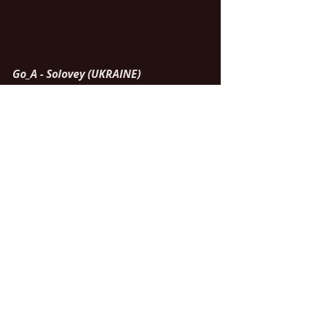
Go_A - Solovey (UKRAINE)
Chanson en ukrainien
https://www.youtube.com/watch?
v=zNetXPSld50
Hurricane - Hasta La Vista (SERBIE)
Chanson en serbe
https://www.youtube.com/watch?
v=7fqZevYLUMs