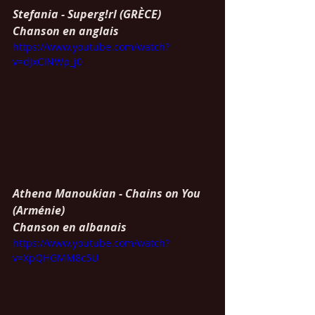
Stefania - Superg!rl (GRÈCE)
Chanson en anglais
https://www.youtube.com/watch?
v=dJxCINWp_j0
Athena Manoukian - Chains on You 
(Arménie)
Chanson en albanais
https://www.youtube.com/watch?
v=XpQHGMM8c5U