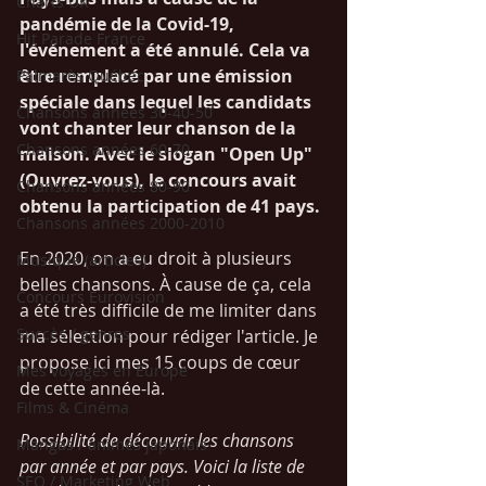
Charts UK
pandémie de la Covid-19, 
Hit Parade France
l'événement a été annulé. Cela va 
être remplacé par une émission 
Palmarès Québec
spéciale dans lequel les candidats 
Chansons années 30-40-50
vont chanter leur chanson de la 
Chansons années 60-70
maison. Avec le slogan "Open Up" 
(Ouvrez-vous), le concours avait 
Chansons années 80-90
obtenu la participation de 41 pays. 
Chansons années 2000-2010
En 2020, on a eu droit à plusieurs 
Musique (articles)
belles chansons. À cause de ça, cela 
Concours Eurovision
a été très difficile de me limiter dans 
Succès / genres
ma sélection pour rédiger l'article. Je 
propose ici mes 15 coups de cœur 
Mes voyages en Europe
de cette année-là. 
Films & Cinéma
Possibilité de découvrir les chansons 
Mangas / animés japonais
par année et par pays. Voici la liste de 
SEO / Marketing Web