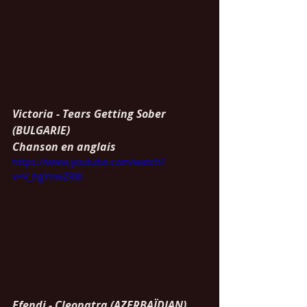
Victoria - Tears Getting Sober 
(BULGARIE)
Chanson en anglais
https://www.youtube.com/watch?
v=V_hgYnwZR8I
Efendi - Cleopatra (AZERBAÏDJAN)