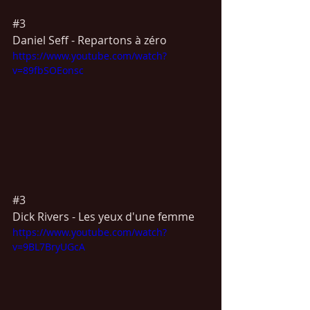
#3
Daniel 
Seff -
 Repartons à zéro 
https://www.youtube.com/watch?
v=89fbSOEonsc
#3
Dick 
Rivers -
 Les yeux d'une femme
https://www.youtube.com/watch?
v=9BL7BryUGcA