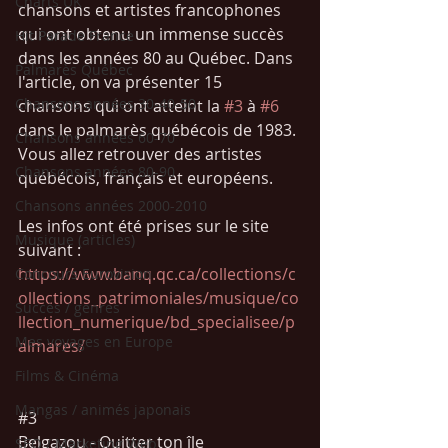
Charts UK
chansons et artistes francophones 
qui ont obtenu un immense succès 
Hit Parade France
dans les années 80 au Québec. Dans 
Palmarès Québec
l'article, on va présenter 15 
Chansons années 30-40-50
chansons qui ont atteint la 
#3
 à 
#6
dans le palmarès québécois de 1983. 
Chansons années 60-70
Vous allez retrouver des artistes 
Chansons années 80-90
québécois, 
français 
et européens. 
Chansons années 2000-2010
Les infos ont été prises sur le site 
Musique (articles)
suivant : 
https://www.banq.qc.ca/collections/c
Concours Eurovision
ollections_patrimoniales/musique/co
Succès / genres
llection_numerique/bd_specialisee/p
Mes voyages en Europe
almares/
Films & Cinéma
Mangas / animés japonais
#3
Belgazou - Quitter ton île 
SEO / Marketing Web