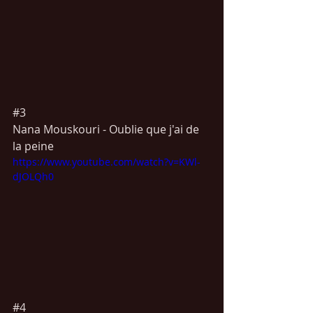
#3
Nana 
Mouskouri -
 Oublie que j'ai de 
la peine 
https://www.youtube.com/watch?v=KWl-
dJOLQh0
#4