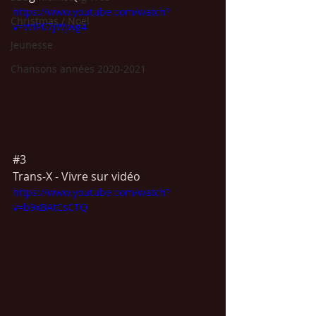
https://www.youtube.com/watch?
Christmas / Noël
v=WfP07jWjwg4
Jeunesse
Chansons années 2020-2021
#3
Trans-X - Vivre sur vidéo 
https://www.youtube.com/watch?
v=b9xBAtCsCTQ