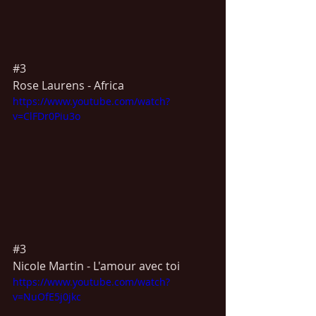
#3
Rose 
Laurens -
 Africa 
https://www.youtube.com/watch?
v=ClFDr0Piu3o
#3
Nicole 
Martin -
 L'amour avec toi
https://www.youtube.com/watch?
v=NuOfE5j0jkc