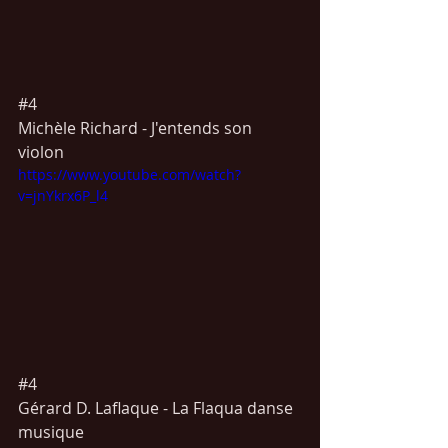
#4
Michèle 
Richard -
 J'entends son 
violon 
https://www.youtube.com/watch?
v=jnYkrx6P_l4
#4
Gérard D. 
Laflaque -
 La Flaqua danse 
musique 