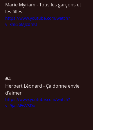
Marie Myriam - Tous les garçons et 
les filles 
https://www.youtube.com/watch?
v=khk3oMJcdmU
#4
Herbert 
Léonard -
 Ça donne envie 
d'aimer 
https://www.youtube.com/watch?
v=9jacAFwVSDo