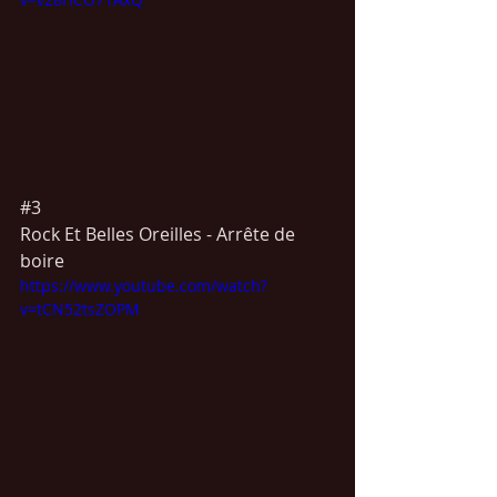
#3
Rock Et Belles Oreilles - Arrête de 
boire
https://www.youtube.com/watch?
v=tCN52tsZOPM