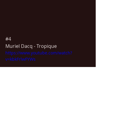
#4
Muriel Dacq - Tropique
https://www.youtube.com/watch?
v=kbkFrlwFYWs
#5
Claude Barzotti - C'est moi qui pars
https://www.youtube.com/watch?