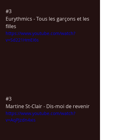
#3
Eurythmics - Tous les garçons et les 
filles
https://www.youtube.com/watch?
v=Sd221HmEI6s
#3
Martine St-Clair - Dis-moi de revenir
https://www.youtube.com/watch?
v=AqPJzdn4xis