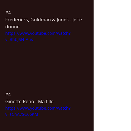
#4
Fredericks, Goldman & Jones - Je te 
donne
https://www.youtube.com/watch?
v=BtibJSN-Aus
#4
Ginette Reno - Ma fille
https://www.youtube.com/watch?
v=sChA7SG66KM