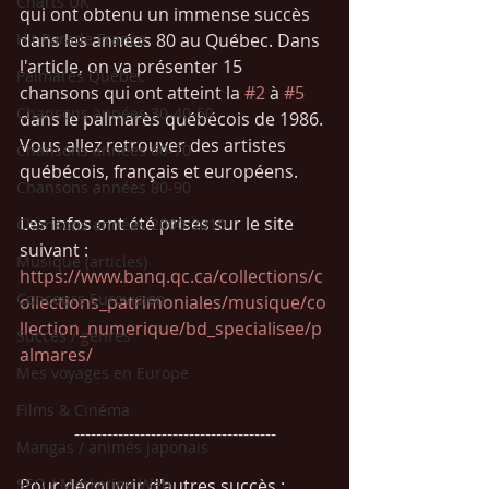
Charts UK
qui ont obtenu un immense succès 
Hit Parade France
dans les années 80 au Québec. Dans 
l'article, on va présenter 15 
Palmarès Québec
chansons qui ont atteint la 
#2
 à 
#5
Chansons années 30-40-50
dans le palmarès québécois de 1986. 
Vous allez retrouver des artistes 
Chansons années 60-70
québécois, français et européens. 
Chansons années 80-90
Les infos ont été prises sur le site 
Chansons années 2000-2010
suivant : 
Musique (articles)
https://www.banq.qc.ca/collections/c
Concours Eurovision
ollections_patrimoniales/musique/co
llection_numerique/bd_specialisee/p
Succès / genres
almares/
Mes voyages en Europe
Films & Cinéma
-------------------------------------
Mangas / animés japonais
SEO / Marketing Web
Pour découvrir d'autres succès : 