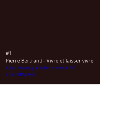
#1
Pierre Bertrand - Vivre et laisser vivre
https://www.youtube.com/watch?
v=SE2DtzpiRTI
#1