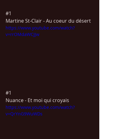
#1
Martine St-Clair - Au coeur du désert
https://www.youtube.com/watch?
v=rrOMdaWCJJw
#1
Nuance - Et moi qui croyais
https://www.youtube.com/watch?
v=QrYnG9WuWDs