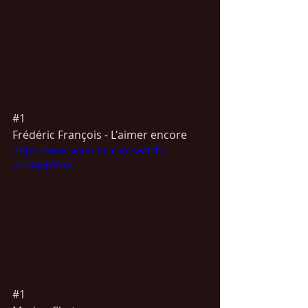
#1
Frédéric François - L'aimer encore
https://www.youtube.com/watch?
v=hlI4eJYFToI
#1