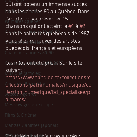
Charts UK
qui ont obtenu un immense succès 
Hit Parade France
dans les années 80 au Québec. Dans 
l'article, on va présenter 15 
Palmarès Québec
chansons qui ont atteint la 
#1
 à 
#2
Chansons années 30-40-50
dans le palmarès québécois de 1987. 
Vous allez retrouver des artistes 
Chansons années 60-70
québécois, français et européens. 
Chansons années 80-90
Les infos ont été prises sur le site 
Chansons années 2000-2010
suivant : 
Musique (articles)
https://www.banq.qc.ca/collections/c
Concours Eurovision
ollections_patrimoniales/musique/co
llection_numerique/bd_specialisee/p
Succès / genres
almares/
Mes voyages en Europe
Films & Cinéma
-------------------------------------
Mangas / animés japonais
SEO / Marketing Web
Pour découvrir d'autres succès : 