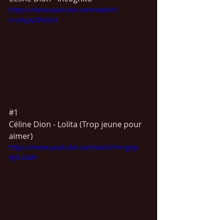
https://www.youtube.com/watch?
v=sVzJw2PeSE4
#1
Céline Dion - Lolita (Trop jeune pour 
aimer)
https://www.youtube.com/watch?v=gXp-
9JN-GMY