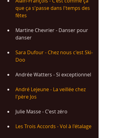
Alain-François - C'est comme ça 
que ça s'passe dans l'temps des 
fêtes
Martine Chevrier - Danser pour 
danser
Sara Dufour - Chez nous c'est Ski-
Doo
Andrée Watters - Si exceptionnel
André Lejeune - La veillée chez 
l'père Jos
Julie Masse - C'est zéro
Les Trois Accords - Vol à l'étalage