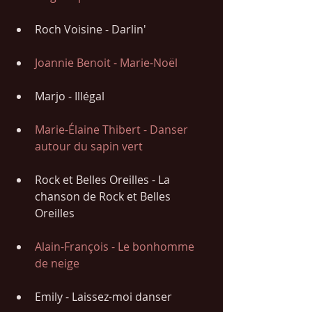
Roch Voisine - Darlin'
Joannie Benoit - Marie-Noël
Marjo - Illégal
Marie-Élaine Thibert - Danser 
autour du sapin vert
Rock et Belles Oreilles - La 
chanson de Rock et Belles 
Oreilles
Alain-François - Le bonhomme 
de neige
Emily - Laissez-moi danser