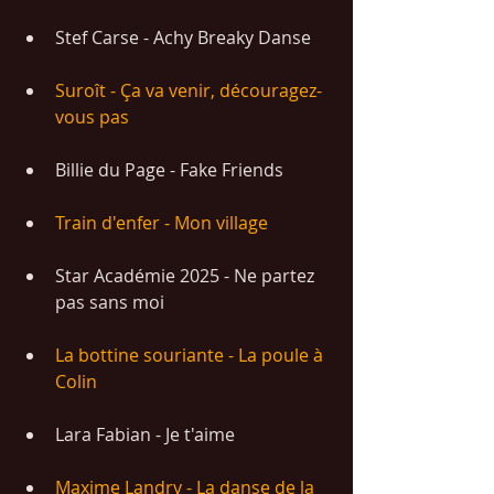
Stef Carse - Achy Breaky Danse
Suroît - Ça va venir, découragez-
vous pas
Billie du Page - Fake Friends
Train d'enfer - Mon village
Star Académie 2025 - Ne partez 
pas sans moi
La bottine souriante - La poule à 
Colin
Lara Fabian - Je t'aime
Maxime Landry - La danse de la 