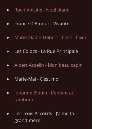
Roch Voisine - Noël blanc
France D'Amour - Vivante
Marie-Élaine Thibert - C'est l'hiver
Les Colocs - La Rue Principale
Albert Asselin - Mon beau sapin
Marie-Mai - C'est moi
Johanne Blouin - L'enfant au 
tambour 
Les Trois Accords - J'aime ta 
grand-mère