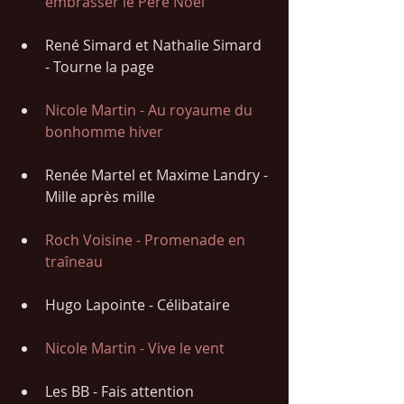
embrasser le Père Noël 
René Simard et Nathalie Simard 
- Tourne la page
Nicole Martin - Au royaume du 
bonhomme hiver
Renée Martel et Maxime Landry - 
Mille après mille
Roch Voisine - Promenade en 
traîneau
Hugo Lapointe - Célibataire
Nicole Martin - Vive le vent
Les BB - Fais attention