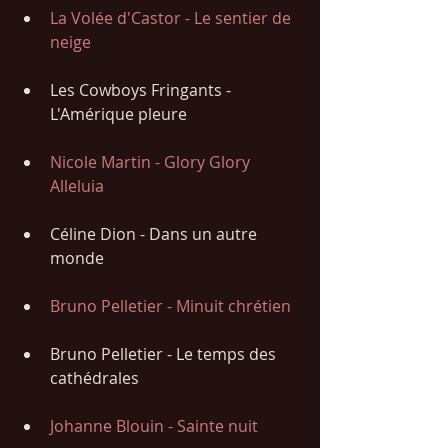
La Volée d'Castor - Le sentier de 
neige
Les Cowboys Fringants - 
L'Amérique pleure
Nicole Martin - Glory Glory 
Alleluia
Céline Dion - Dans un autre 
monde
Bruno Pelletier - Minuit chrétien
Bruno Pelletier - Le temps des 
cathédrales
Johanne Blouin - Sainte nuit