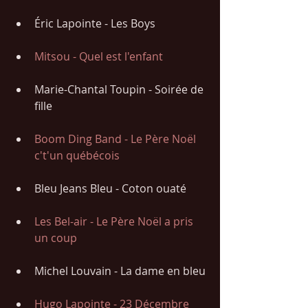
Éric Lapointe - Les Boys
Mitsou - Quel est l'enfant 
Marie-Chantal Toupin - Soirée de 
fille
Boom Ding Band - Le Père Noël 
c't'un québécois
Bleu Jeans Bleu - Coton ouaté
Les Bel-air - Le Père Noël a pris 
un coup
Michel Louvain - La dame en bleu
Hugo Lapointe - 23 Décembre