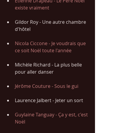
Étienne Drapeau - Le Père Noël 
existe vraiment
Gildor Roy - Une autre chambre 
d'hôtel
Nicola Ciccone - Je voudrais que 
ce soit Noël toute l'année
Michèle Richard - La plus belle 
pour aller danser
Jérôme Couture - Sous le gui
Laurence Jalbert - Jeter un sort
Guylaine Tanguay - Ça y est, c'est 
Noël