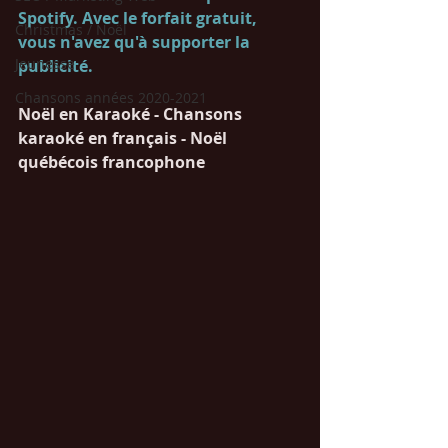
Spotify. Avec le forfait gratuit, 
Christmas / Noël
vous n'avez qu'à supporter la 
Jeunesse
publicité. 
Chansons années 2020-2021
Noël en Karaoké - Chansons 
karaoké en français - Noël 
québécois francophone