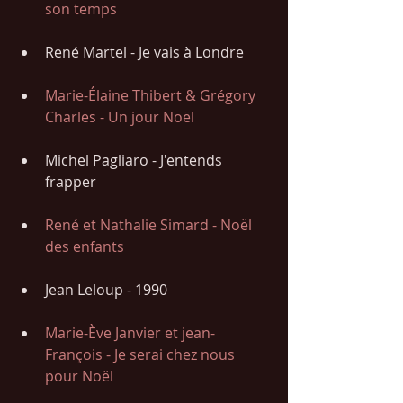
son temps
René Martel - Je vais à Londre
Marie-Élaine Thibert & Grégory 
Charles - Un jour Noël
Michel Pagliaro - J'entends 
frapper
René et Nathalie Simard - Noël 
des enfants 
Jean Leloup - 1990
Marie-Ève Janvier et jean-
François - Je serai chez nous 
pour Noël