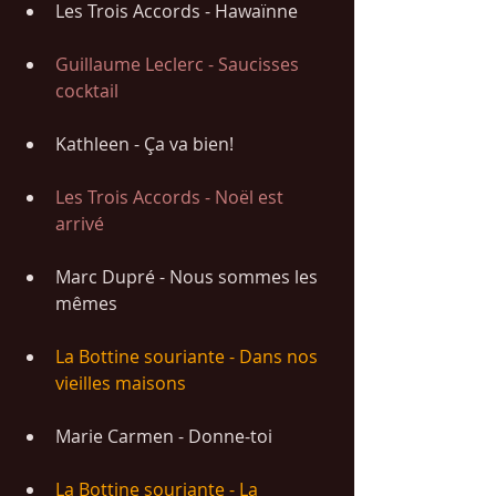
Les Trois Accords - Hawaïnne 
Guillaume Leclerc - Saucisses 
cocktail
Kathleen - Ça va bien!
Les Trois Accords - Noël est 
arrivé
Marc Dupré - Nous sommes les 
mêmes
La Bottine souriante - Dans nos 
vieilles maisons
Marie Carmen - Donne-toi
La Bottine souriante - La 