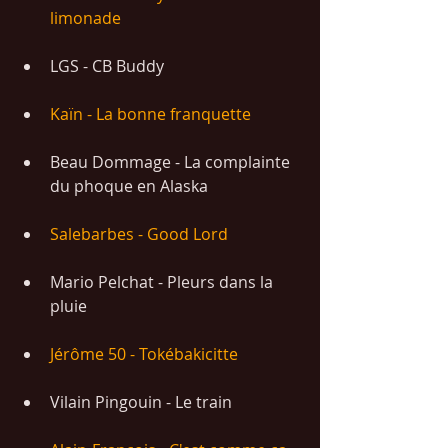
limonade
LGS - CB Buddy
Kaïn - La bonne franquette
Beau Dommage - La complainte 
du phoque en Alaska
Salebarbes - Good Lord
Mario Pelchat - Pleurs dans la 
pluie
Jérôme 50 - Tokébakicitte
Vilain Pingouin - Le train