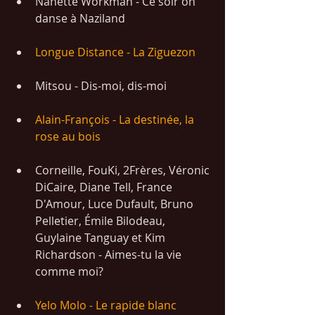
Nanette Workman - Ce soir on 
danse à Naziland
Longue Distance - La Ziguezon
Mitsou - Dis-moi, dis-moi
Alain-François - La destinée, la 
rose au bois
Corneille, FouKi, 2Frères, Véronic 
DiCaire, Diane Tell, France 
D'Amour, Luce Dufault, Bruno 
Pelletier, Émile Bilodeau, 
Guylaine Tanguay et Kim 
Richardson - Aimes-tu la vie 
comme moi?
Yelo Molo - Le rapide blanc