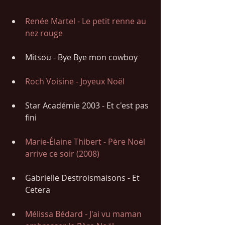
Renée Martel - Le petit renne au 
nez rouge
Mitsou - Bye Bye mon cowboy
Roch Voisine - Joyeux Noël 
Star Académie 2003 - Et c'est pas 
fini
Marie-Élaine Thibert - Père Noël 
arrive ce soir (2008)
Gabrielle Destroismaisons - Et 
Cetera
Mélissa Bédard - J'ai vu maman 