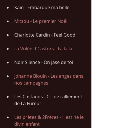
Kaïn - Embarque ma belle
Mitsou - Le premier Noël 
Charlotte Cardin - Feel Good
La Volée d'Castors - Fa la la
Noir Silence - On jase de toi
Johanne Blouin - Les anges dans 
nos campagnes
Les Costauds - Cri de ralliement 
de La Fureur
Les prêtes & 2Frères - Il est né le 
divin enfant