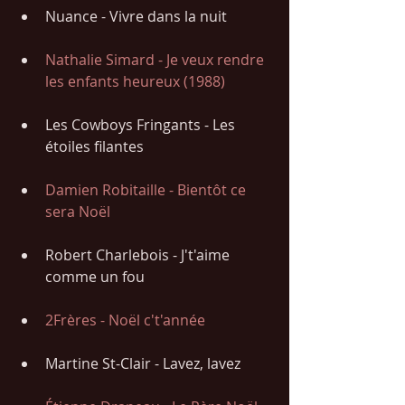
Nuance - Vivre dans la nuit
Nathalie Simard - Je veux rendre 
les enfants heureux (1988)
Les Cowboys Fringants - Les 
étoiles filantes
Damien Robitaille - Bientôt ce 
sera Noël
Robert Charlebois - J't'aime 
comme un fou
2Frères - Noël c't'année
Martine St-Clair - Lavez, lavez