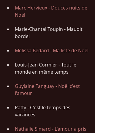
Marc Hervieux - Douces nuits de 
Noël
Marie-Chantal Toupin - Maudit 
bordel
Mélissa Bédard - Ma liste de Noël
Louis-Jean Cormier - Tout le 
monde en même temps
Guylaine Tanguay - Noël c'est 
l'amour
Raffy - C'est le temps des 
vacances
Nathalie Simard - L'amour a pris 