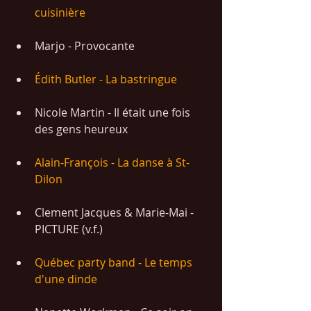
cuisinière
Marjo - Provocante
Édith Butler - La bastringue
Nicole Martin - Il était une fois 
des gens heureux
Alain-François - La danse à St-
Dilon
Clement Jacques & Marie-Mai - 
PICTURE (v.f.)
Québec party band - Le temps 
d'une dinde