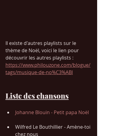
Il existe d'autres playlists sur le 
thème de Noël, voici le lien pour 
découvrir les autres playlists : 
https://www.philouzone.com/blogue/
tags/musique-de-no%C3%ABl
Liste des chansons
Johanne Blouin - Petit papa Noël
Wilfred Le Bouthillier - Amène-toi 
chez nous