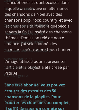
Charts UK
francophones et québécoises dans 
laquelle on retrouve en alternance 
Hit Parade France
des chansons de Noël avec des 
Palmarès Québec
chansons pop, rock, country  et avec 
Chansons années 30-40-50
les chansons du folklore québécois 
et vers la fin j'ai inséré des chansons 
Chansons années 60-70
thèmes d'émission télé de notre 
Chansons années 80-90
enfance. J'ai sélectionnéi des 
chansons qu'on adore tous chanter. 
Chansons années 2000-2010
Musique (articles)
L'image utilisée pour représenter 
l'article et la playlist a été créée par 
Concours Eurovision
Pixlr AI
Succès / genres
Mes voyages en Europe
Sans être abonné, vous pouvez 
écouter des extraits des 50 
Films & Cinéma
chansons de la playlist. Pour 
Mangas / animés japonais
écouter les chansons au complet, 
il suffit de créer un compte sur 
SEO / Marketing Web