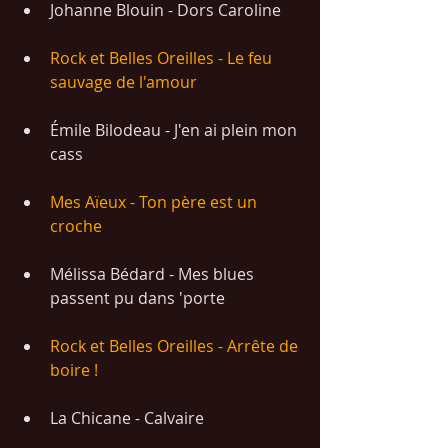
Johanne Blouin - Dors Caroline
Rock et Belles Oreilles - Le feu 
sauvage de l'amour
Émile Bilodeau - J'en ai plein mon 
cass
Mes Aïeux - Ton père est un 
croche
Mélissa Bédard - Mes blues 
passent pu dans 'porte
Rock et Belles Oreilles - Arrête de 
boire !
La Chicane - Calvaire