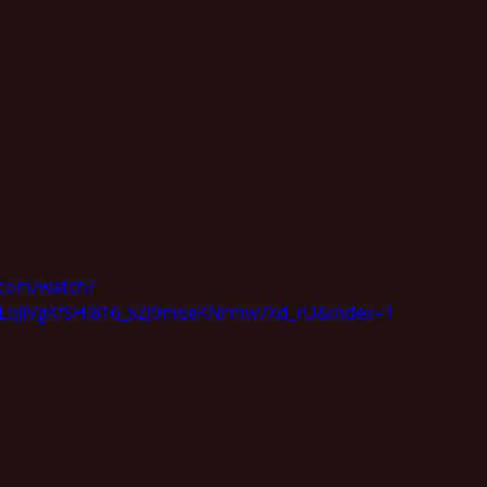
.com/watch?
PLqJJVgKfSHI816_5ZJ9mEeKNrmw7Xd_rU&index=1