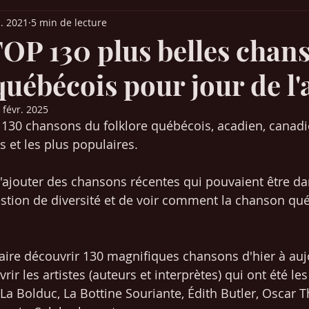
. 2021
5 min de lecture
it Parade France
Palmarès Québec
Chansons années 30-40-50
 TOP 130 plus belles chan
québécois pour jour de l'
ns années 80-90
Chansons années 2000-2010
Musique (articles)
 févr. 2025
e 130 chansons du folklore québécois, acadien, canadie
 Europe
Films & Cinéma
Mangas / animés japonais
SEO /
s et les plus populaires.
'ajouter des chansons récentes qui pouvaient être d
Chansons années 2020-2021
stion de diversité et de voir comment la chanson qu
faire découvrir 130 magnifiques chansons d'hier à aujo
rir les artistes (auteurs et interprètes) qui ont été les
Bolduc, La Bottine Souriante, Édith Butler, Oscar Thif