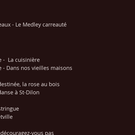
reaux - Le Medley carreauté
 -  La cuisinière
e - Dans nos vieilles maisons
destinée, la rose au bois
danse à St-Dilon
stringue 
tville
r, découragez-vous pas