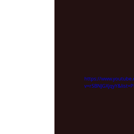
https://www.youtube
v=rSBNJGXjqyY&list=