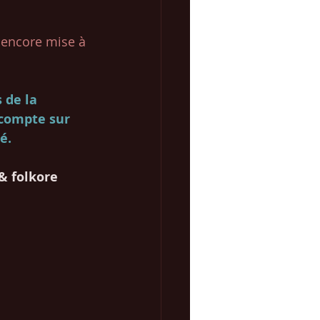
 encore mise à 
 de la 
 compte sur 
é. 
& folkore 