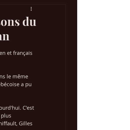
sons du
an
Concours Eurovision
n et français 
 Marketing Web
ans le même 
ébécoise a pu 
urd'hui. C'est 
 plus 
fault, Gilles 