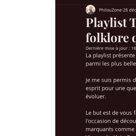
PhilouZone
28 déc
Billboard USA
Charts UK
H
Playlist
folklore 
Chansons années 60-70
Chanso
Dernière mise à jour :
18
La playlist présent
Succès / genres
Mes voyages en
parmi les plus belle
Je me suis permis d
Christmas / Noël
Jeunesse
esprit pour une que
évoluer. 
Le but est de vous 
l'occasion de découv
marquants comme La 