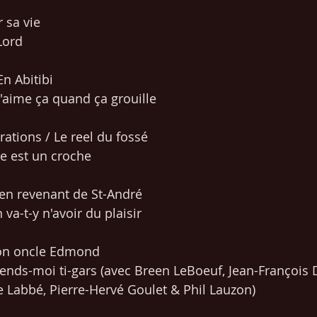
 sa vie
Lord
En Abitibi
J'aime ça quand ça grouille 
ations / Le reel du fossé
e est un croche
'en revenant de St-André
va-t-y n'avoir du plaisir
Mon oncle Edmond
tends-moi ti-gars (avec Breen LeBoeuf, Jean-François 
 Labbé, Pierre-Hervé Goulet & Phil Lauzon)