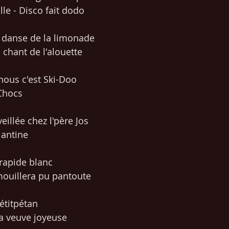
ille - Disco fait dodo
 danse de la limonade
chant de l'alouette
nous c'est Ski-Doo
-Chocs
eillée chez l'père Jos
lantine
 rapide blanc
 mouillera pu pantoute
étitpétan
a veuve joyeuse