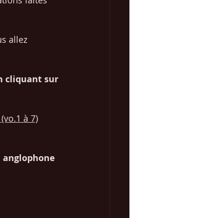
tions faites 
s allez 
 cliquant sur 
 (vo.1 à 7)
ël anglophone