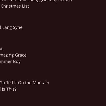
Christmas List
d Lang Syne
ve
Amazing Grace
rummer Boy
 Go Tell It On the Moutain
 Is This?