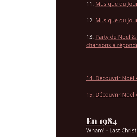
11. 
Musique du Jour 
12. 
Musique du jour 
13. 
Party de Noël & 
chansons à répondr
14. Découvrir Noël 
15. 
Découvrir Noël 
En 1984
Wham! - Last Chris