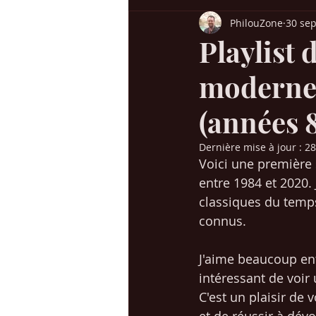
PhilouZone
30 sep
Billboard USA
Charts UK
H
Playlist
modernes
Chansons années 60-70
Chanso
(années 
Succès / genres
Mes voyages en
Dernière mise à jour :
28
Voici une première 
entre 1984 et 2020. 
Christmas / Noël
Jeunesse
classiques du temps
connus. 
J'aime beaucoup en
intéressant de voir 
C'est un plaisir de 