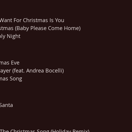
I Want For Christmas Is You
istmas (Baby Please Come Home)
ly Night
tmas Eve
ayer (feat. Andrea Bocelli)
tmas Song 
 Santa
- The Christmas Song (Holiday Remix)