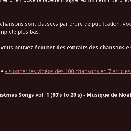
iler une nouvelle facette malgré les milliers interpréta
s chansons sont classées par ordre de publication. Vou
omplète plus bas.
 vous pouvez écouter des extraits des chansons en
 
de 
visionner les vidéos des 100 chansons en 7 article
s
stmas Songs vol. 1 (80's to 20's) - Musique de No