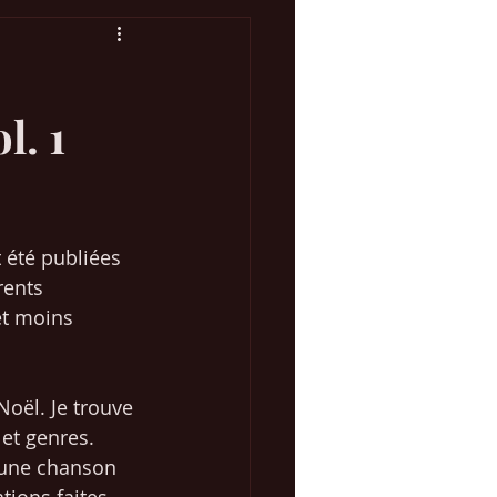
l. 1
Concours Eurovision
 Marketing Web
 été publiées 
rents 
et moins 
oël. Je trouve 
et genres. 
d'une chanson 