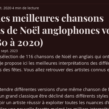
t. 2020
4 min de lecture
it Parade France
Palmarès Québec
Chansons années 30-40-50
 des meilleures chansons
 de Noël anglophones vo
ns années 80-90
Chansons années 2000-2010
Musique (articles)
80 à 2020)
 Europe
Films & Cinéma
Mangas / animés japonais
SEO /
 sept. 2023
sélection de 116 chansons de Noël en anglais qui ont
Je propose ici les meilleures interprétations des diffé
Chansons années 2020-2021
 des fêtes. Vous allez retrouver des artistes connus 
tendre différentes versions d'une même chanson de N
un grand classique être décliné dans différents styles 
voir un artiste réussir à exploiter toutes les nuances 