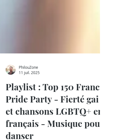
PhilouZone
11 juil. 2025
Playlist : Top 150 Franco
Pride Party - Fierté gai
et chansons LGBTQ+ en
français - Musique pour