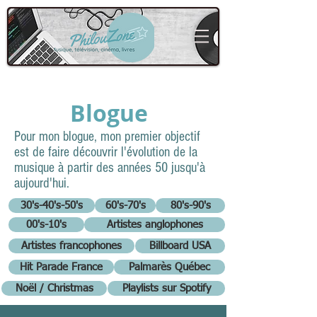
Blogue
Pour mon blogue, mon premier objectif
est de faire découvrir l'évolution de la
musique à partir des années 50 jusqu'à
aujourd'hui.
30's-40's-50's
60's-70's
80's-90's
00's-10's
Artistes anglophones
Artistes francophones
Billboard USA
Hit Parade France
Palmarès Québec
Noël / Christmas
Playlists sur Spotify