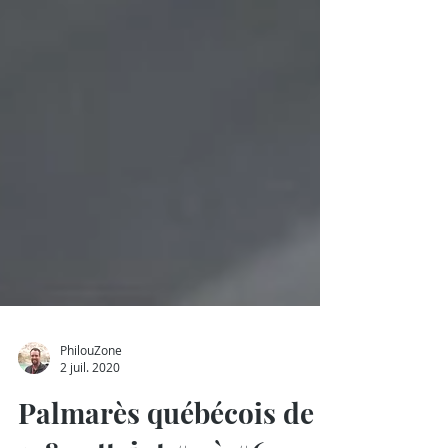
PhilouZone
2 juil. 2020