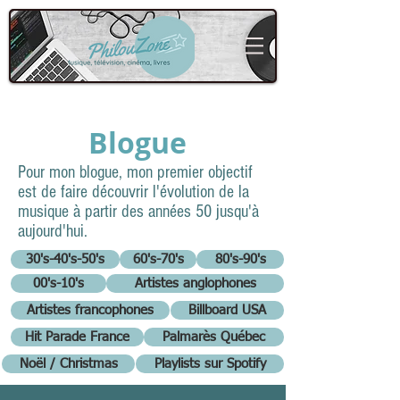
Blogue
Pour mon blogue, mon premier objectif
est de faire découvrir l'évolution de la
musique à partir des années 50 jusqu'à
aujourd'hui.
30's-40's-50's
60's-70's
80's-90's
00's-10's
Artistes anglophones
Artistes francophones
Billboard USA
Hit Parade France
Palmarès Québec
Noël / Christmas
Playlists sur Spotify