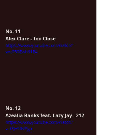
No. 11
Alex Clare - Too Close
https://www.youtube.com/watch?
v=zP50Ewh31E4
No. 12
Azealia Banks feat. Lazy Jay - 212
https://www.youtube.com/watch?
v=i3Jv9fNPjgk