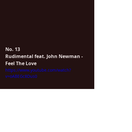
No. 13
Rudimental feat. John Newman - 
Feel The Love
https://www.youtube.com/watch?
v=oABEGc8Dus0
No. 14