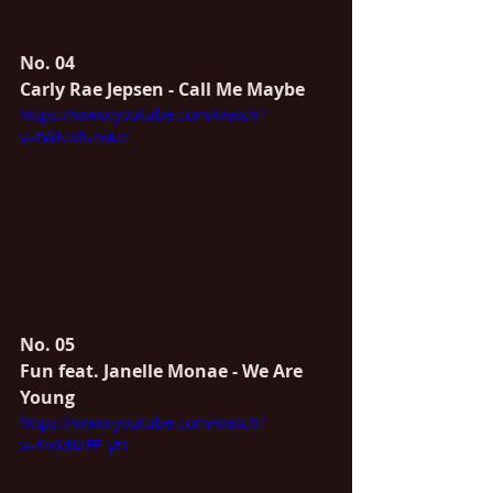
No. 04
Carly Rae Jepsen - Call Me Maybe
https://www.youtube.com/watch?
v=fWNaR-rxAic
No. 05
Fun feat. Janelle Monae - We Are 
Young
https://www.youtube.com/watch?
v=Sv6dMFF_yts