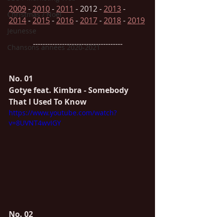
2009
 - 
2010
 - 
2011
 - 
2012
 - 
2013
 - 
Christmas / Noël
2014
 - 
2015
 - 
2016
 - 
2017
 - 
2018
 - 
2019
Jeunesse
-------------------------------------
Chansons années 2020-2021
No. 01  
Gotye feat. Kimbra - Somebody 
That I Used To Know
https://www.youtube.com/watch?
v=8UVNT4wvIGY
No. 02 