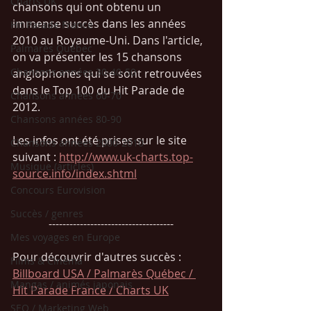
Charts UK
chansons qui ont obtenu un 
immense succès dans les années 
Hit Parade France
2010 au Royaume-Uni. Dans l'article, 
Palmarès Québec
on va présenter les 15 chansons 
Chansons années 30-40-50
anglophones qui se sont retrouvées 
dans le Top 100 du Hit Parade de 
Chansons années 60-70
2012. 
Chansons années 80-90
Les infos ont été prises sur le site 
Chansons années 2000-2010
suivant : 
http://www.uk-charts.top-
Musique (articles)
source.info/index.shtml
Concours Eurovision
Succès / genres
------------------------------------
Mes voyages en Europe
Pour découvrir d'autres succès : 
Films & Cinéma
Billboard USA / Palmarès Québec / 
Mangas / animés japonais
Hit Parade France
 / Charts UK
SEO / Marketing Web