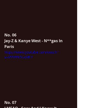
No. 06 
Jay-Z & Kanye West - N**gas In 
Paris
https://www.youtube.com/watch?
v=VS9W8OUqMLY
No. 07