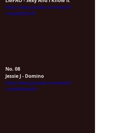
LMFAO - Sexy And I Know It
https://www.youtube.com/watch?
v=wyx6JDQCslE
No. 08
Jessie J - Domino
https://www.youtube.com/watch?
v=UJtB55MaoD0