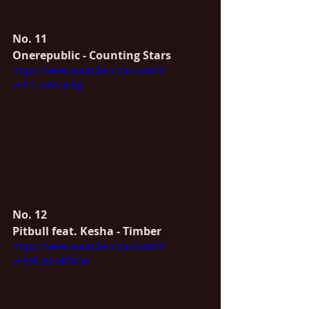
No. 11
Onerepublic - Counting Stars
https://www.youtube.com/watch?
v=hT_nvWreIhg
No. 12
Pitbull feat. Kesha - Timber
https://www.youtube.com/watch?
v=hHUbLv4ThOo