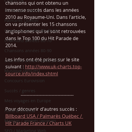
Charts UK
chansons qui ont obtenu un 
immense succès dans les années 
Hit Parade France
2010 au Royaume-Uni. Dans l'article, 
Palmarès Québec
on va présenter les 15 chansons 
Chansons années 30-40-50
anglophones qui se sont retrouvées 
dans le Top 100 du Hit Parade de 
Chansons années 60-70
2014. 
Chansons années 80-90
Les infos ont été prises sur le site 
Chansons années 2000-2010
suivant : 
http://www.uk-charts.top-
Musique (articles)
source.info/index.shtml
Concours Eurovision
Succès / genres
------------------------------------
Mes voyages en Europe
Pour découvrir d'autres succès : 
Films & Cinéma
Billboard USA / Palmarès Québec / 
Mangas / animés japonais
Hit Parade France
 / Charts UK
SEO / Marketing Web