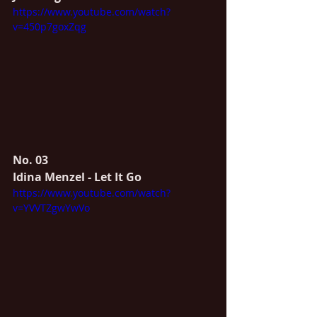
https://www.youtube.com/watch?
v=450p7goxZqg
No. 03
Idina Menzel - Let It Go
https://www.youtube.com/watch?
v=YVVTZgwYwVo