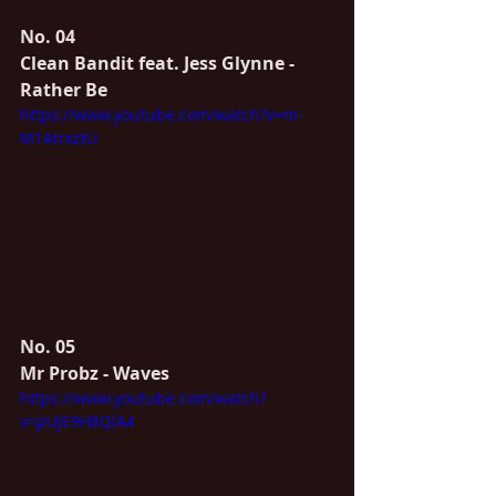
No. 04
Clean Bandit feat. Jess Glynne - 
Rather Be
https://www.youtube.com/watch?v=m-
M1AtrxztU
No. 05
Mr Probz - Waves
https://www.youtube.com/watch?
v=pUjE9H8QlA4