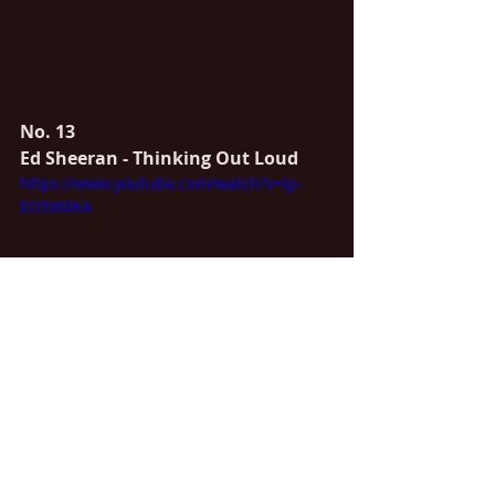
No. 13
Ed Sheeran - Thinking Out Loud
https://www.youtube.com/watch?v=lp-
EO5I60KA
No. 14
Ed Sheeran - Sing
https://www.youtube.com/watch?
v=tlYcUqEPN58