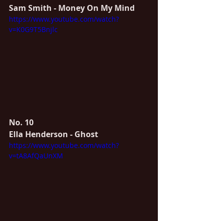
Sam Smith - Money On My Mind
https://www.youtube.com/watch?
v=K0G9T5Bnjlc
No. 10
Ella Henderson - Ghost
https://www.youtube.com/watch?
v=tA8AfQaUnXM