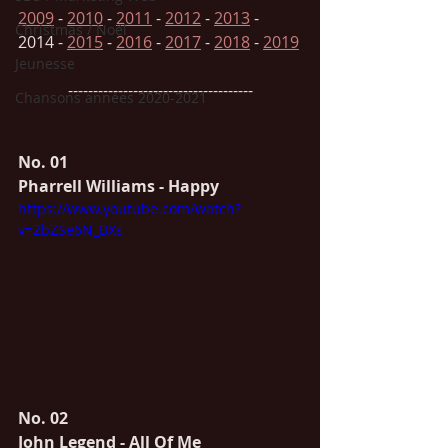
2009
 - 
2010
 - 
2011
 - 
2012
 - 
2013
 - 
Christmas / Noël
2014
 - 
2015
 - 
2016
 - 
2017
 - 
2018
 - 
2019
Jeunesse
-------------------------------------
Chansons années 2020-2021
No. 01  
Pharrell Williams - Happy
https://www.youtube.com/watch?
v=ZbZSe6N_BXs
No. 02 
John Legend - All Of Me