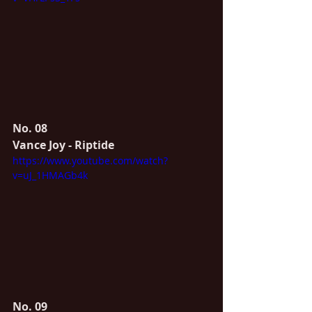
No. 08
Vance Joy - Riptide
https://www.youtube.com/watch?
v=uJ_1HMAGb4k
No. 09