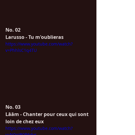
No. 02
Larusso - Tu m'oublieras
https://www.youtube.com/watch?
v=PhhlsC1q4TU
No. 03
Lââm - Chanter pour ceux qui sont 
loin de chez eux
https://www.youtube.com/watch?
v=N0pJB0B6dvs