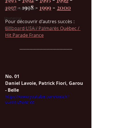
1997
 - 1998 - 
1999
 - 
2000
Christmas / Noël
Jeunesse
Pour découvrir d'autres succès : 
Chansons années 2020-2021
Billboard USA / Palmarès Québec / 
Hit Parade France
-------------------------------------
No. 01  
Daniel Lavoie, Patrick Fiori, Garou 
- Belle
https://www.youtube.com/watch?
v=eiYLvZwN160