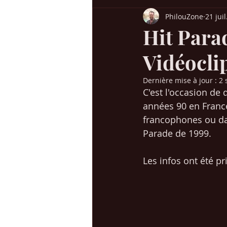
PhilouZone
21 jui
Billboard USA
Charts UK
H
Hit Parad
Vidéoclip
Chansons années 60-70
Chanso
Dernière mise à jour :
2 
C'est l'occasion de
Succès / genres
Mes voyages en
années 90 en France
francophones ou dan
Parade de 1999. 
Christmas / Noël
Jeunesse
Les infos ont été pri