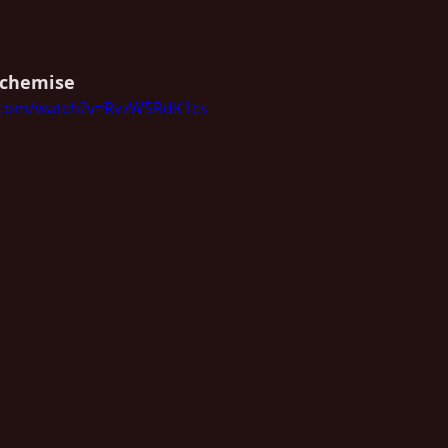
 chemise
.com/watch?v=RvzW5RdK1cs