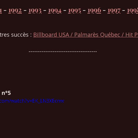
1
 - 
1992
 - 
1993
 - 
1994
 - 
1995
 - 
1996
 - 
1997
 - 
199
tres succès : 
Billboard USA / Palmarès Québec / Hit 
-------------------------------------
 n°5
.com/watch?v=EK_LN3XEcnw