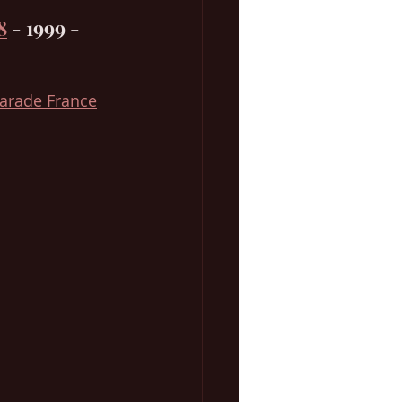
8
 - 1999 - 
Parade France