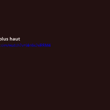
 plus haut
.com/watch?v=l4n6x24RRM4