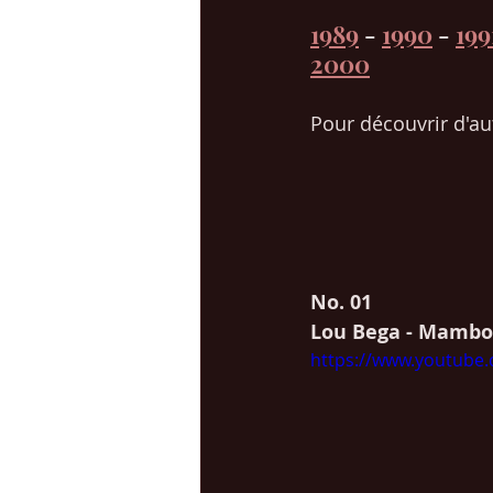
1989
 - 
1990
 - 
199
2000
Pour découvrir d'au
No. 01  
Lou Bega - Mambo
https://www.youtube