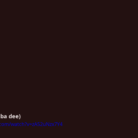
a ba dee)
.com/watch?v=zA52uNzx7Y4