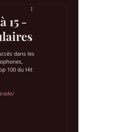
à 15 -
ulaires
Concours Eurovision
uccès dans les 
 Marketing Web
lophones, 
op 100 du Hit 
parade/