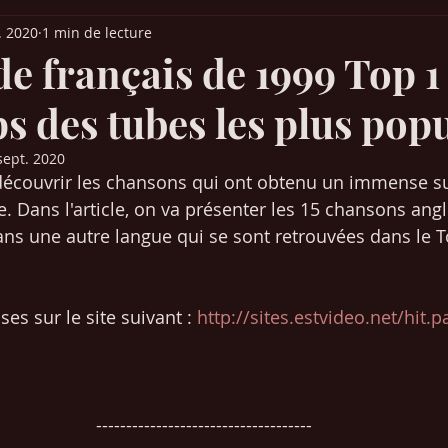
l. 2020
1 min de lecture
it Parade France
Palmarès Québec
Chansons années 30-40-50
e français de 1999 Top 1 
s des tubes les plus pop
ns années 80-90
Chansons années 2000-2010
Musique (articles)
sept. 2020
 découvrir les chansons qui ont obtenu un immense s
 Europe
Films & Cinéma
Mangas / animés japonais
SEO /
. Dans l'article, on va présenter les 15 chansons ang
s une autre langue qui se sont retrouvées dans le T
Chansons années 2020-2021
ses sur le site suivant : 
http://sites.estvideo.net/hit.
------------------------------------