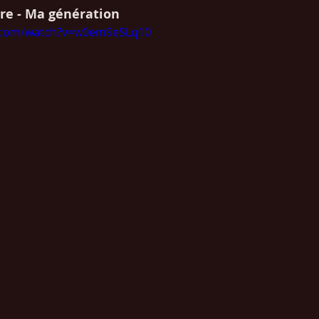
ère - Ma génération
e.com/watch?v=w0em9eSLq10