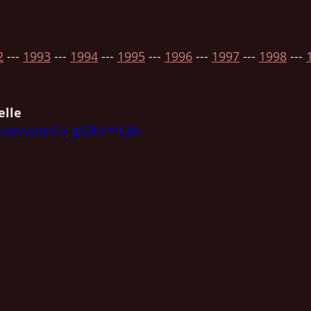
2
 --- 
1993
 --- 
1994
 --- 
1995
 --- 
1996
 --- 
1997
 --- 
1998
 --- 
elle
.com/watch?v=gG9UrYYLj8A