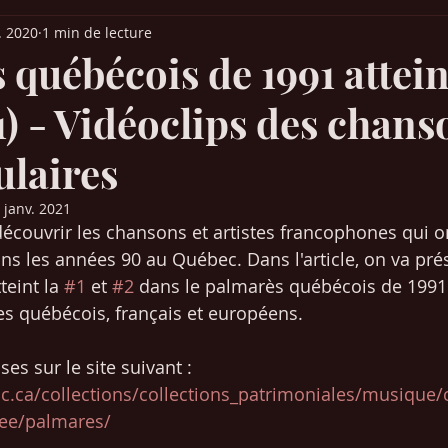
l. 2020
1 min de lecture
it Parade France
Palmarès Québec
Chansons années 30-40-50
québécois de 1991 atteint
1) - Vidéoclips des chans
ns années 80-90
Chansons années 2000-2010
Musique (articles)
ulaires
 Europe
Films & Cinéma
Mangas / animés japonais
SEO /
 janv. 2021
 découvrir les chansons et artistes francophones qui 
 les années 90 au Québec. Dans l'article, on va pré
Chansons années 2020-2021
eint la 
#1
 et 
#2
 dans le palmarès québécois de 1991.
tes québécois, français et européens. 
ses sur le site suivant : 
c.ca/collections/collections_patrimoniales/musique/
see/palmares/