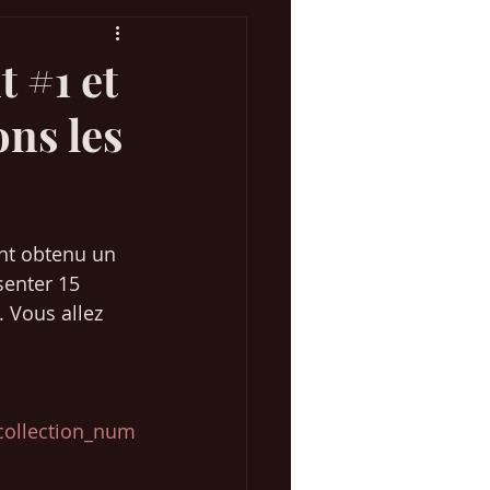
 #1 et
ons les
Concours Eurovision
 Marketing Web
ont obtenu un 
senter 15 
 Vous allez 
collection_num