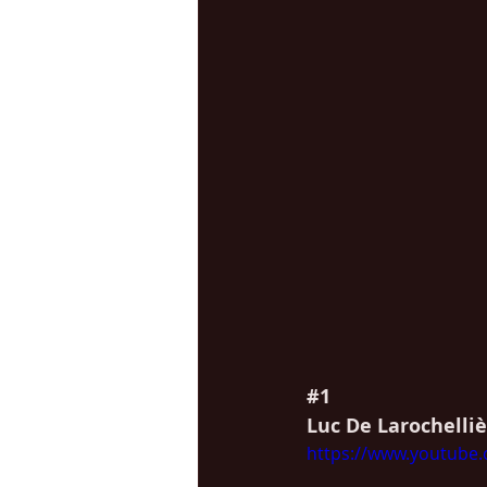
#1
Luc De Larochelliè
https://www.youtub