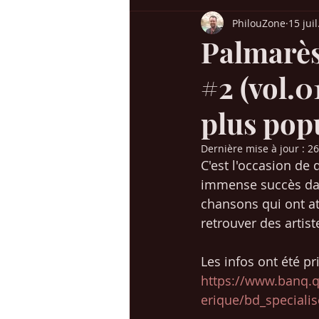
PhilouZone
15 jui
Billboard USA
Charts UK
H
Palmarès 
#2 (vol.0
Chansons années 60-70
Chanso
plus pop
Succès / genres
Mes voyages en
Dernière mise à jour :
26
C'est l'occasion de
immense succès dans
Christmas / Noël
Jeunesse
chansons qui ont att
retrouver des artis
Les infos ont été pri
https://www.banq.q
erique/bd_speciali