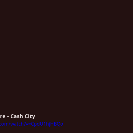
re - Cash City 
e.com/watch?v=CpdU1hjHBQo