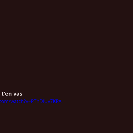
 t'en vas
.com/watch?v=PThDiUv7KPA