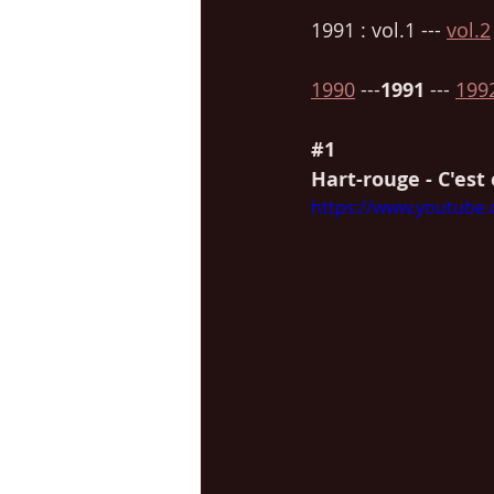
1991 : vol.1 --- 
vol.2
1990
 ---
1991
 --- 
199
#1
Hart-rouge - C'est 
https://www.youtube