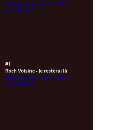
https://www.youtube.com/watch?
v=hoxJ0WrPqj0
#1
Roch Voisine - Je resterai là
https://www.youtube.com/watch?
v=va8xDVv2fMc