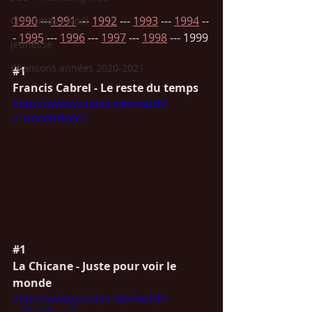
1990
 ---
1991
 --- 
1992
 --- 
1993
 --- 
1994
 --
Christmas / Noël
- 
1995
 --- 
1996
 --- 
1997
 --- 
1998
 --- 1999
Jeunesse
Chansons années 2020-2021
#1
Francis Cabrel - Le reste du temps
https://www.youtube.com/watch?
v=Fmm8Tzk6t6c
#1
La Chicane - Juste pour voir le 
monde
https://www.youtube.com/watch?