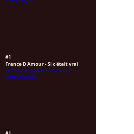
v=I8oJ9Qo_sjU
#1
France D'Amour - Si c'était vrai
https://www.youtube.com/watch?
v=RbfQfBkhKdE
#1