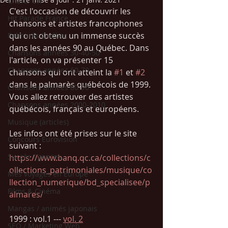
Charts UK
C'est l'occasion de découvrir les 
Hit Parade France
chansons et artistes francophones 
qui ont obtenu un immense succès 
Palmarès Québec
dans les années 90 au Québec. Dans 
Chansons années 30-40-50
l'article, on va présenter 15 
Chansons années 60-70
chansons qui ont atteint la 
#1
 et 
#2
dans le palmarès québécois de 1999. 
Chansons années 80-90
Vous allez retrouver des artistes 
Chansons années 2000-2010
québécois, français et européens. 
Musique (articles)
Les infos ont été prises sur le site 
Concours Eurovision
suivant : 
Succès / genres
https://www.banq.qc.ca/collections/c
ollections_patrimoniales/musique/co
Mes voyages en Europe
llection_numerique/bd_specialisee/p
Films & Cinéma
almares/
Mangas / animés japonais
1999 : vol.1 --- 
vol. 2
SEO / Marketing Web