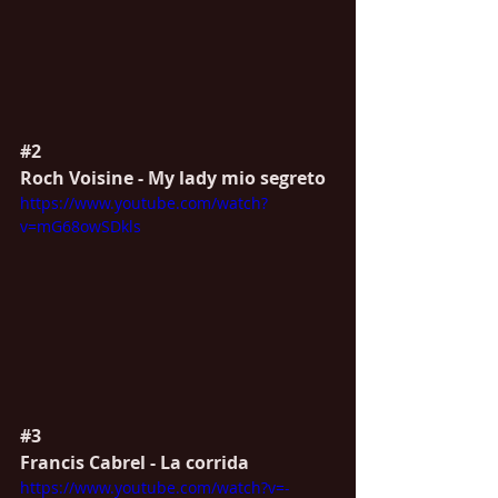
#2
Roch Voisine - My lady mio segreto
https://www.youtube.com/watch?
v=mG68owSDkls
#3
Francis Cabrel - La corrida
https://www.youtube.com/watch?v=-