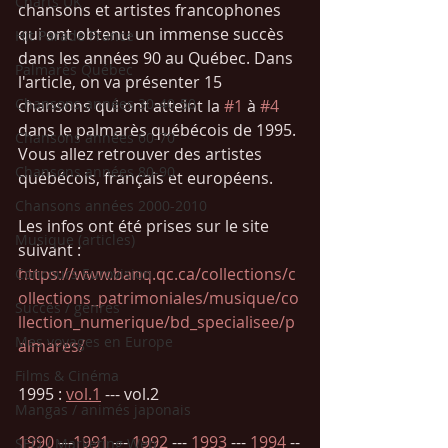
Charts UK
chansons et artistes francophones 
qui ont obtenu un immense succès 
Hit Parade France
dans les années 90 au Québec. Dans 
Palmarès Québec
l'article, on va présenter 15 
Chansons années 30-40-50
chansons qui ont atteint la 
#1
 à 
#4
dans le palmarès québécois de 1995. 
Chansons années 60-70
Vous allez retrouver des artistes 
Chansons années 80-90
québécois, français et européens. 
Chansons années 2000-2010
Les infos ont été prises sur le site 
Musique (articles)
suivant : 
https://www.banq.qc.ca/collections/c
Concours Eurovision
ollections_patrimoniales/musique/co
Succès / genres
llection_numerique/bd_specialisee/p
Mes voyages en Europe
almares/
Films & Cinéma
1995 : 
vol.1
 --- vol.2
Mangas / animés japonais
1990
 ---
1991
 --- 
1992
 --- 
1993
 --- 
1994
 --
SEO / Marketing Web