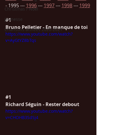
- 1995 --- 
1996
 --- 
1997
 --- 
1998
 --- 
1999
Christmas / Noël
Jeunesse
#1
Bruno Pelletier - En manque de toi
Chansons années 2020-2021
https://www.youtube.com/watch?
v=AyGtYZ8bTqs
#1
Richard Séguin - Rester debout
https://www.youtube.com/watch?
v=CHOHB3SdSj4