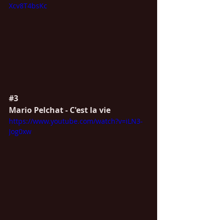
Xcv8T4bsKc
#3
Mario Pelchat - C'est la vie
https://www.youtube.com/watch?v=iLN3-
Jog0xw