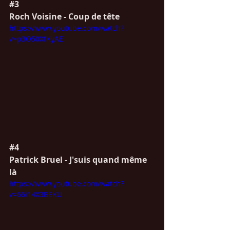
#3
Roch Voisine - Coup de tête
https://www.youtube.com/watch?
v=p3O50XfKyAE
#4
Patrick Bruel - J'suis quand même 
là
https://www.youtube.com/watch?
v=66i14X3BEKU