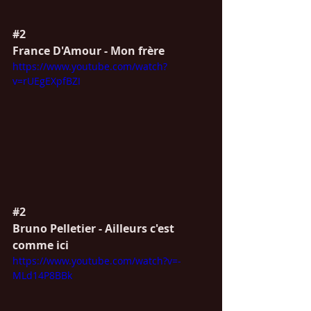
#2
France D'Amour - Mon frère
https://www.youtube.com/watch?
v=rUEgEXpfBZI
#2
Bruno Pelletier - Ailleurs c'est 
comme ici
https://www.youtube.com/watch?v=-
MLd14P8BBk